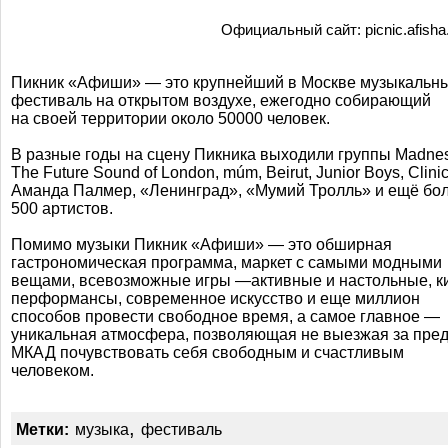
Официальный сайт: picnic.afisha
Пикник «Афиши» — это крупнейший в Москве музыкальн
фестиваль на открытом воздухе, ежегодно собирающий
на своей территории около 50000 человек.
В разные годы на сцену Пикника выходили группы Madnes
The Future Sound of London, múm, Beirut, Junior Boys, Clinic
Аманда Палмер, «Ленинград», «Мумий Тролль» и ещё бо
500 артистов.
Помимо музыки Пикник «Афиши» — это обширная
гастрономическая программа, маркет с самыми модными
вещами, всевозможные игры —активные и настольные, к
перформансы, современное искусство и еще миллион
способов провести свободное время, а самое главное —
уникальная атмосфера, позволяющая не выезжая за пре
МКАД почувствовать себя свободным и счастливым
человеком.
,
Метки:
музыка
фестиваль