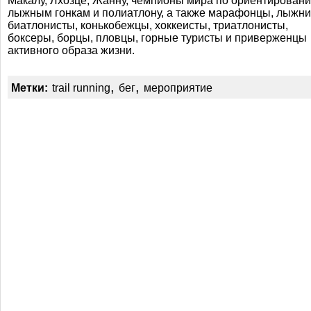
Макалу, Лхозце, Жанну, чемпионы мира по ориентировани
лыжным гонкам и полиатлону, а также марафонцы, лыжни
биатлонисты, конькобежцы, хоккеисты, триатлонисты,
боксеры, борцы, пловцы, горные туристы и приверженцы
активного образа жизни.
,
,
Метки:
trail running
бег
мероприятие