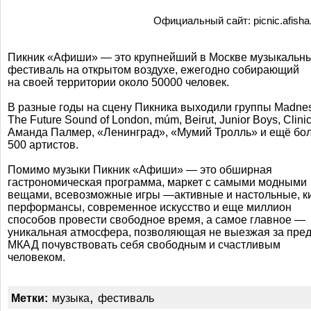
Официальный сайт: picnic.afisha
Пикник «Афиши» — это крупнейший в Москве музыкальн
фестиваль на открытом воздухе, ежегодно собирающий
на своей территории около 50000 человек.
В разные годы на сцену Пикника выходили группы Madnes
The Future Sound of London, múm, Beirut, Junior Boys, Clinic
Аманда Палмер, «Ленинград», «Мумий Тролль» и ещё бо
500 артистов.
Помимо музыки Пикник «Афиши» — это обширная
гастрономическая программа, маркет с самыми модными
вещами, всевозможные игры —активные и настольные, к
перформансы, современное искусство и еще миллион
способов провести свободное время, а самое главное —
уникальная атмосфера, позволяющая не выезжая за пре
МКАД почувствовать себя свободным и счастливым
человеком.
,
Метки:
музыка
фестиваль