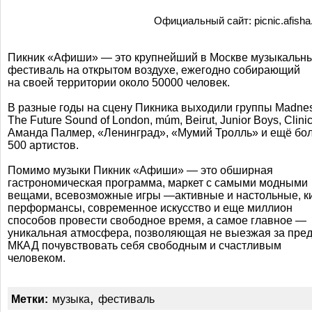
Официальный сайт: picnic.afisha
Пикник «Афиши» — это крупнейший в Москве музыкальн
фестиваль на открытом воздухе, ежегодно собирающий
на своей территории около 50000 человек.
В разные годы на сцену Пикника выходили группы Madnes
The Future Sound of London, múm, Beirut, Junior Boys, Clinic
Аманда Палмер, «Ленинград», «Мумий Тролль» и ещё бо
500 артистов.
Помимо музыки Пикник «Афиши» — это обширная
гастрономическая программа, маркет с самыми модными
вещами, всевозможные игры —активные и настольные, к
перформансы, современное искусство и еще миллион
способов провести свободное время, а самое главное —
уникальная атмосфера, позволяющая не выезжая за пре
МКАД почувствовать себя свободным и счастливым
человеком.
,
Метки:
музыка
фестиваль