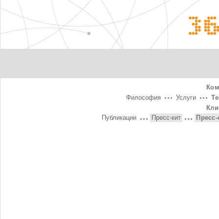
3
Ком
Философия
Услуги
Т
Кли
Публикации
Пресс-кит
Пресс