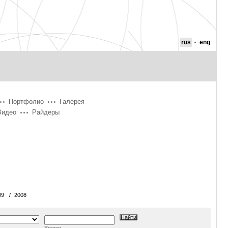
rus
eng
Портфолио
Галерея
Видео
Райдеры
09
/
2008
Время