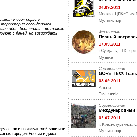
24.09.2011
Москва, ЦПКиО им.Г
примет у себя первый
Мультиспорт
 территории легендарного
вная идея фестиваля – не только
Фестиваль
ируют с баней, но возрождать
Первый всеросси
17.09.2011
г.Суздаль, ГТК Гор
Музыка
Cоревнование
GORE-TEX® Trans
03.09.2011
Альпы
Trail runnig
Cоревнование
Международный 
02.07.2011
г. Краснотурьинск, 
ела, так и на любителей бани или
Мультиспорт
азных городом России и даже