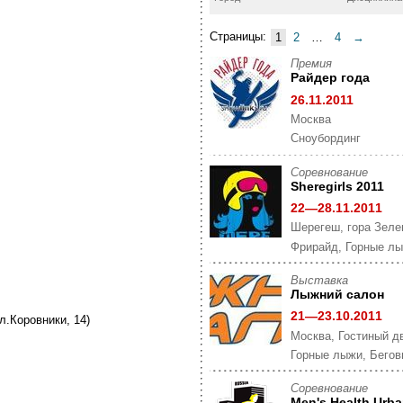
Страницы:
1
2
…
4
→
Премия
Райдер года
26.11.2011
Москва
Cноубординг
Cоревнование
Sheregirls 2011
22—28.11.2011
Шерегеш, гора Зеле
Фрирайд, Горные лы
Выставка
Лыжний салон
21—23.10.2011
л.Коровники, 14)
Москва, Гостиный д
Горные лыжи, Бегов
Cоревнование
Men's Health Urb