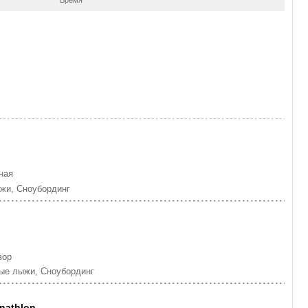
ная
жи, Cноубординг
вор
ые лыжи, Cноубординг
anathlon