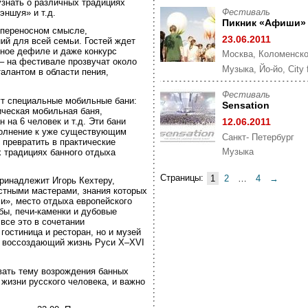
узнать о различных традициях
Фестиваль
эншуя» и т.д.
Пикник «Афиши»
 переносном смысле,
23.06.2011
й для всей семьи. Гостей ждет
ное дефиле и даже конкурс
Москва, Коломенск
– на фестивале прозвучат около
Музыка, Йо-йо, City 
талантом в области пения,
Фестиваль
ут специальные мобильные бани:
Sensation
ическая мобильная баня,
на 6 человек и т.д. Эти бани
12.06.2011
полнение к уже существующим
Санкт- Петербург
 превратить в практические
Музыка
х традициях банного отдыха
Страницы:
1
2
…
4
→
ринадлежит Игорь Кехтеру,
стными мастерами, знания которых
и», место отдыха европейского
убы,
печи-каменки
и дубовые
 все это в сочетании
гостиница и ресторан, но и музей
, воссоздающий жизнь Руси X–XVI
вать тему возрождения банных
 жизни русского человека, и важно