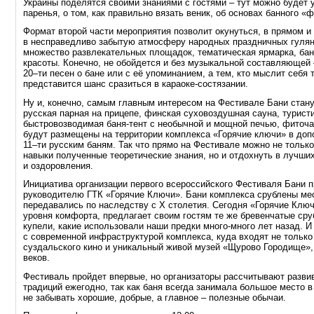
Украины поделятся своими знаниями с гостями – тут можно будет 
паренья, о том, как правильно вязать веник, об основах банного «ф
Формат второй части мероприятия позволит окунуться, в прямом и
в несправедливо забытую атмосферу народных праздничных гуляни
множество развлекательных площадок, тематическая ярмарка, бан
красоты. Конечно, не обойдется и без музыкальной составляющей 
20–ти
песен о бане или с её упоминанием, а тем, кто мыслит себя 
представится шанс сразиться в
караоке-состязании
.
Ну и, конечно, самым главным интересом на Фестивале Бани стан
русская парная на прицепе, финская суховоздушная сауна, турист
быстровозводимая
баня-тент
с необычной и мощной печью, фиточан 
будут размещены на территории комплекса «Горячие ключи» в до
11–ти
русским баням. Так что прямо на Фестивале можно не только
навыки полученные теоретические знания, но и отдохнуть в лучши
и оздоровления.
Инициатива организации первого всероссийского Фестиваля Бани п
руководителю ГТК «Горячие Ключи». Бани комплекса срублены ме
передавались по наследству с Х столетия. Сегодня «Горячие Ключ
уровня комфорта, предлагает своим гостям те же бревенчатые ср
купели, какие использовали наши предки
много-много
лет назад. И
с современной инфраструктурой комплекса, куда входят не только 
суздальского кино и уникальный живой музей «Щурово Городище»
веков.
Фестиваль пройдет впервые, но организаторы рассчитывают разви
традиций ежегодно, так как баня всегда занимала большое место в
не забывать хорошие, добрые, а главное – полезные обычаи.