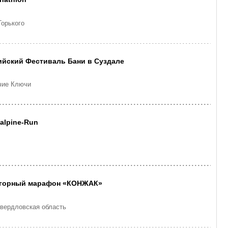
орького
йский Фестиваль Бани в Суздале
ячие Ключи
alpine-Run
горный марафон «КОНЖАК»
Свердловская область