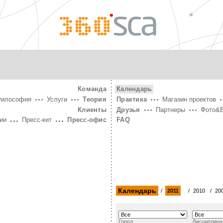
360°
SCA
Команда
Календарь
Философия
Услуги
Теория
Практика
Магазин проектов
Клиенты
Друзья
Партнеры
Фото&
ии
Пресс-кит
Пресс-офис
FAQ
Календарь
/
2011
/
2010
/
20
Город
Дисциплина