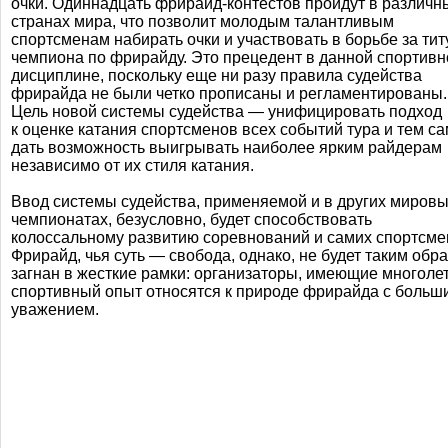
очки. Одиннадцать
фрирайд-контестов
пройдут в различн
странах мира, что позволит молодым талантливым
спортсменам набирать очки и участвовать в борьбе за тит
чемпиона по фрирайду. Это прецедент в данной спортивн
дисциплине, поскольку еще ни разу правила судейства
фрирайда не были четко прописаны и регламентированы.
Цель новой системы судейства — унифицировать подход
к оценке катания спортсменов всех событий тура и тем с
дать возможность выигрывать наиболее ярким райдерам
независимо от их стиля катания.
Ввод системы судейства, применяемой и в других миров
чемпионатах, безусловно, будет способствовать
колоссальному развитию соревнований и самих спортсме
Фрирайд, чья суть — свобода, однако, не будет таким обр
загнан в жесткие рамки: организаторы, имеющие многоле
спортивный опыт относятся к природе фрирайда с больш
уважением.