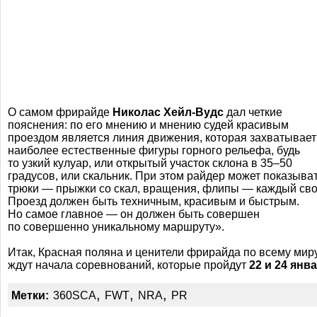
О самом фрирайде
Николас
Хейл-Вудс
дал четкие
пояснения: по его мнению и мнению судей красивым
проездом является линия движения, которая захватывает
наиболее естественные фигуры горного рельефа, будь
то узкий кулуар, или открытый участок склона в
35–50
градусов, или скальник. При этом райдер может показыва
трюки — прыжки со скал, вращения, флипы — каждый сво
Проезд должен быть техничным, красивым и быстрым.
Но самое главное — он должен быть совершен
по совершенно уникальному маршруту».
Итак, Красная поляна и ценители фрирайда по всему мир
ждут начала соревнований, которые пройдут
22 и 24 янва
,
,
,
Метки:
360SCA
FWT
NRA
PR