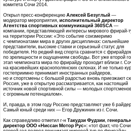
комитета Сочи 2014.
Открыл
пресс-конференцию
Алексей Безуглый
—
модератор мероприятия,
исполнительный директор
Агентства спортивных коммуникаций 360SCA
—
компании, представляющей интересы мирового
фрирай-т
на территории России: «Это событие соизмеримо
с чемпионатами мира в других дисциплинах: сильнейшие
представители, высокие ставки и серьезный статус для
победителя. Но редкий вид спорта сравнится с фрирайдо
по зрелищности и ощущениям свободы. Вот уже второй г
этап чемпионата мира по фрирайду проходит вблизи г. Со
на красивейших краснополянских склонах. И не только ку
гостеприимно принимает иностранных райдеров,
но и спортсмены с большой радостью вновь приезжают с
Россия, уже в открытую рассматривается, как настоящий
источник новой спортивной силы — молодых спортсмено
с огромным потенциалом».
И, правда, в этом году Россию представляют уже 6 райде
Самый юный среди них — Егор Дружинин из г. Сочи.
Как справедливо отметил
г-н
Такудзи Фудзии
,
генераль
директор ООО «Ниссан Мотор Рус
»: «тот факт, что Соч
второй год подряд принимает мировой тур по фрирайду,