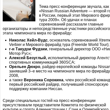
Тема
пресс-конференции
звучала, как
«Nissan Russian Adventure — второй г
в России, первый этап Мирового фри
тура 2009». Об удачах и планах
соревнований рассказали главные
организаторы и непосредственные участники российского
этапа чемпионата мира по фрирайду:
Николас
Хейл-Вудс
, основатель соревнований Xtrem
Verbier и Мирового фрирайд тура (Freeride World Tour);
г-н
Такудзи Фудзии
, генеральный директор ООО «Ни
Мотор Рус»;
Алексей Безуглый,
исполнительный директор Агентс
спортивных коммуникаций 360SCA;
Орельен Дюкро
, райдер европейской команды Nissan
занявший
3–е
место на чемпионате мира по фрирайду
2008,
а также
Вероника Сорокина
, член российской команд
первый российский райдер, получивший спонсорскую
поддержку компании Ниссан.
Среди специальных гостей на
пресс-конференции
присутствовали представители Комитета по физической
культуре и спорту Администрации г. Сочи и Олимпийского