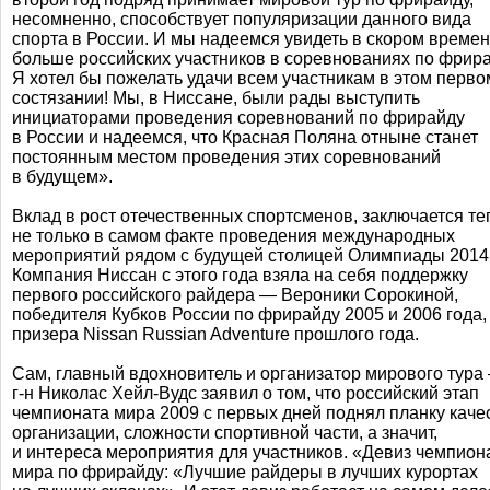
несомненно, способствует популяризации данного вида
спорта в России. И мы надеемся увидеть в скором време
больше российских участников в соревнованиях по фрира
Я хотел бы пожелать удачи всем участникам в этом перво
состязании! Мы, в Ниссане, были рады выступить
инициаторами проведения соревнований по фрирайду
в России и надеемся, что Красная Поляна отныне станет
постоянным местом проведения этих соревнований
в будущем».
Вклад в рост отечественных спортсменов, заключается те
не только в самом факте проведения международных
мероприятий рядом с будущей столицей Олимпиады 2014
Компания Ниссан с этого года взяла на себя поддержку
первого российского райдера — Вероники Сорокиной,
победителя Кубков России по фрирайду 2005 и 2006 года,
призера Nissan Russian Adventure прошлого года.
Сам, главный вдохновитель и организатор мирового тура
г-н
Николас
Хейл-Вудс
заявил о том, что российский этап
чемпионата мира 2009 с первых дней поднял планку каче
организации, сложности спортивной части, а значит,
и интереса мероприятия для участников. «Девиз чемпион
мира по фрирайду: «Лучшие райдеры в лучших курортах