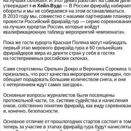
на лучших склонах». И этот девиз работает на самом деле
утверждает
г-н
Хейл-Вудс
— В России фрирайд набирает
обороты и мы не собираемся на этом останавливаться.
В 2010 году мы, совместно с нашими партнерами планир
провести Российский
фрирайд-тур
— серию соревновани
на лучших курортах России, которые войдут
квалификационную таблицу мероприятий чемпионата».
Пока же гости курорта Красная Поляна могут наблюдать
первый этап мирового
фрирайд-тура
и 60 сильнейших
фрирайдеров мира из девяти стран у себя в гостях
на гостеприимных российских склонах.
Сами спортсмены Орельен Дюкро и Вероника Сорокина т
признались, что рост качества мероприятия очевиден, по
обещает порадовать большим количеством снега, и они
с нетерпением ждут самих заездов».
Основные вопросы журналистов были посвящены
протокольной части, т.е. системе судейства и начисления
очков, собственно понятию фрирайд, как виду соревнова
и, конечно, безопасности.
Основное отличие от прошлогодних стартов состоит в том
теперь за участие в этапах
фрирайд-тура
будут начислять