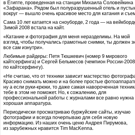
в Египте, проведенная на станции Михаила Соловейкина
«Зафарана». Рядом был полуразрушенный отель и пусты
вокруг — вышло очень красивое место для катания и съем
Сама 10 лет катается на сноуборде, 2 года — на вейкборд
Зимой 2008 встала на кайт.
«Катание и фотография для меня неразделимы. На мой
взгляд, чтобы получались грамотные снимки, ты должен з
все сам изнутри».
Любимые райдеры: Петя Тюшкевич (номер 9 мирового
кайтсерфинга) и Сергей Бельмесов (чемпион
России-2008
по кайтсерфингу).
«Не считаю, что от техники зависит мастерство фотограф
Красиво снимать можно и на более простые фотоаппарат
ну а если
руки-крюки
, то даже самая навороченная техник
тебе в этом не поможет. Но, к сожалению, для
профессиональной работы с журналами все равно нужна
хорошая аппаратура.
Периодически просматриваю буржуйские сайты, изучаю
фотографии и всегда почерпываю для себя новую
информацию. Из наших очень ценю Андрея Пирумова,
из зарубежных нравится Tim MacKenna.