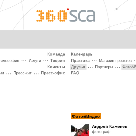
360°
SCA
Команда
Календарь
Философия
Услуги
Теория
Практика
Магазин проектов
Клиенты
Друзья
Партнеры
Фото&
ии
Пресс-кит
Пресс-офис
FAQ
Фото&Видео
Андрей Каменев
фотограф