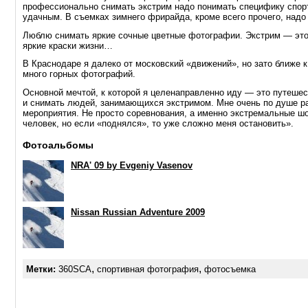
профессионально снимать экстрим надо понимать специфику спорта
удачным. В съемках зимнего фрирайда, кроме всего прочего, надо
Люблю снимать яркие сочные цветные фотографии. Экстрим — это 
яркие краски жизни…
В Краснодаре я далеко от московский «движений», но зато ближе к
много горных фотографий.
Основной мечтой, к которой я целенаправленно иду — это путеше
и снимать людей, занимающихся экстримом. Мне очень по душе р
мероприятия. Не просто соревнования, а именно экстремальные ш
человек, но если «поднялся», то уже сложно меня остановить».
Фотоальбомы
NRA' 09 by Evgeniy Vasenov
Nissan Russian Adventure 2009
,
,
Метки:
360SCA
спортивная фотография
фотосъемка