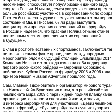
несомненно, способствует популяризации данного вида
спорта в России. И мы надеемся увидеть в скором време
больше российских участников в соревнованиях по фрира
Я хотел бы пожелать удачи всем участникам в этом перво
состязании! Мы, в Ниссане, были рады выступить
инициаторами проведения соревнований по фрирайду
в России и надеемся, что Красная Поляна отныне станет
постоянным местом проведения этих соревнований
в будущем».
Вклад в рост отечественных спортсменов, заключается те
не только в самом факте проведения международных
мероприятий рядом с будущей столицей Олимпиады 2014
Компания Ниссан с этого года взяла на себя поддержку
первого российского райдера — Вероники Сорокиной,
победителя Кубков России по фрирайду 2005 и 2006 года,
призера Nissan Russian Adventure прошлого года.
Сам, главный вдохновитель и организатор мирового тура
г-н
Николас
Хейл-Вудс
заявил о том, что российский этап
чемпионата мира 2009 с первых дней поднял планку каче
организации, сложности спортивной части, а значит,
и интереса мероприятия для участников. «Девиз чемпион
мира по фрирайду: «Лучшие райдеры в лучших курортах