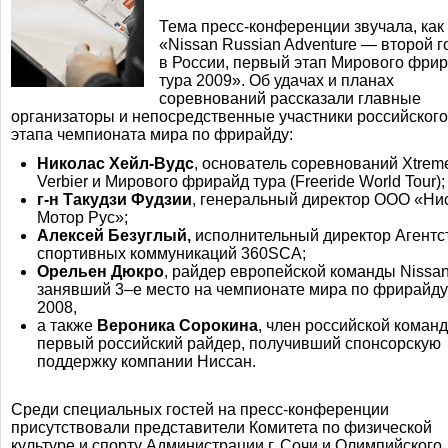
Тема
пресс-конференции
звучала, как
«Nissan Russian Adventure — второй г
в России, первый этап Мирового фри
тура 2009». Об удачах и планах
соревнований рассказали главные
организаторы и непосредственные участники российского
этапа чемпионата мира по фрирайду:
Николас
Хейл-Вудс
, основатель соревнований Xtrem
Verbier и Мирового фрирайд тура (Freeride World Tour);
г-н
Такудзи Фудзии
, генеральный директор ООО «Ни
Мотор Рус»;
Алексей Безуглый,
исполнительный директор Агентс
спортивных коммуникаций 360SCA;
Орельен Дюкро
, райдер европейской команды Nissan
занявший
3–е
место на чемпионате мира по фрирайду
2008,
а также
Вероника Сорокина
, член российской команд
первый российский райдер, получивший спонсорскую
поддержку компании Ниссан.
Среди специальных гостей на
пресс-конференции
присутствовали представители Комитета по физической
культуре и спорту Администрации г. Сочи и Олимпийского