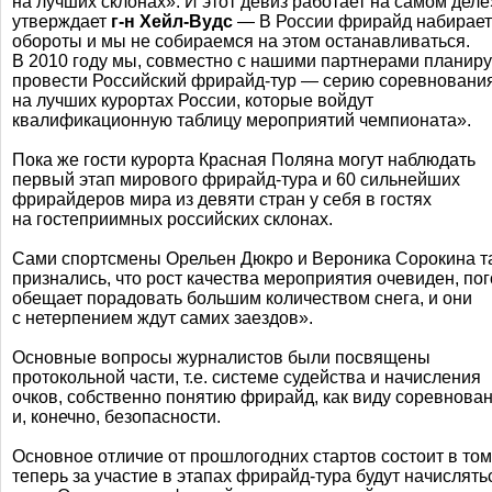
на лучших склонах». И этот девиз работает на самом деле
утверждает
г-н
Хейл-Вудс
— В России фрирайд набирает
обороты и мы не собираемся на этом останавливаться.
В 2010 году мы, совместно с нашими партнерами планир
провести Российский
фрирайд-тур
— серию соревновани
на лучших курортах России, которые войдут
квалификационную таблицу мероприятий чемпионата».
Пока же гости курорта Красная Поляна могут наблюдать
первый этап мирового
фрирайд-тура
и 60 сильнейших
фрирайдеров мира из девяти стран у себя в гостях
на гостеприимных российских склонах.
Сами спортсмены Орельен Дюкро и Вероника Сорокина т
признались, что рост качества мероприятия очевиден, по
обещает порадовать большим количеством снега, и они
с нетерпением ждут самих заездов».
Основные вопросы журналистов были посвящены
протокольной части, т.е. системе судейства и начисления
очков, собственно понятию фрирайд, как виду соревнова
и, конечно, безопасности.
Основное отличие от прошлогодних стартов состоит в том
теперь за участие в этапах
фрирайд-тура
будут начислять