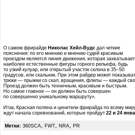
О самом фрирайде
Николас
Хейл-Вудс
дал четкие
пояснения: по его мнению и мнению судей красивым
проездом является линия движения, которая захватывает
наиболее естественные фигуры горного рельефа, будь
то узкий кулуар, или открытый участок склона в
35–50
градусов, или скальник. При этом райдер может показыва
трюки — прыжки со скал, вращения, флипы — каждый сво
Проезд должен быть техничным, красивым и быстрым.
Но самое главное — он должен быть совершен
по совершенно уникальному маршруту».
Итак, Красная поляна и ценители фрирайда по всему мир
ждут начала соревнований, которые пройдут
22 и 24 янва
,
,
,
Метки:
360SCA
FWT
NRA
PR