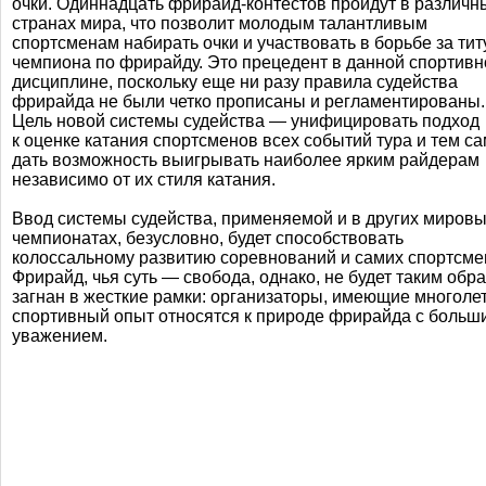
очки. Одиннадцать
фрирайд-контестов
пройдут в различн
странах мира, что позволит молодым талантливым
спортсменам набирать очки и участвовать в борьбе за тит
чемпиона по фрирайду. Это прецедент в данной спортивн
дисциплине, поскольку еще ни разу правила судейства
фрирайда не были четко прописаны и регламентированы.
Цель новой системы судейства — унифицировать подход
к оценке катания спортсменов всех событий тура и тем с
дать возможность выигрывать наиболее ярким райдерам
независимо от их стиля катания.
Ввод системы судейства, применяемой и в других миров
чемпионатах, безусловно, будет способствовать
колоссальному развитию соревнований и самих спортсме
Фрирайд, чья суть — свобода, однако, не будет таким обр
загнан в жесткие рамки: организаторы, имеющие многоле
спортивный опыт относятся к природе фрирайда с больш
уважением.