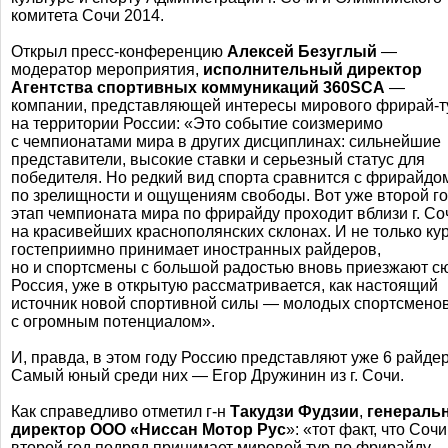
комитета Сочи 2014.
Открыл
пресс-конференцию
Алексей Безуглый
—
модератор мероприятия,
исполнительный директор
Агентства спортивных коммуникаций 360SCA
—
компании, представляющей интересы мирового
фрирай-т
на территории России: «Это событие соизмеримо
с чемпионатами мира в других дисциплинах: сильнейшие
представители, высокие ставки и серьезный статус для
победителя. Но редкий вид спорта сравнится с фрирайдо
по зрелищности и ощущениям свободы. Вот уже второй г
этап чемпионата мира по фрирайду проходит вблизи г. Со
на красивейших краснополянских склонах. И не только ку
гостеприимно принимает иностранных райдеров,
но и спортсмены с большой радостью вновь приезжают с
Россия, уже в открытую рассматривается, как настоящий
источник новой спортивной силы — молодых спортсмено
с огромным потенциалом».
И, правда, в этом году Россию представляют уже 6 райде
Самый юный среди них — Егор Дружинин из г. Сочи.
Как справедливо отметил
г-н
Такудзи Фудзии
,
генераль
директор ООО «Ниссан Мотор Рус
»: «тот факт, что Соч
второй год подряд принимает мировой тур по фрирайду,