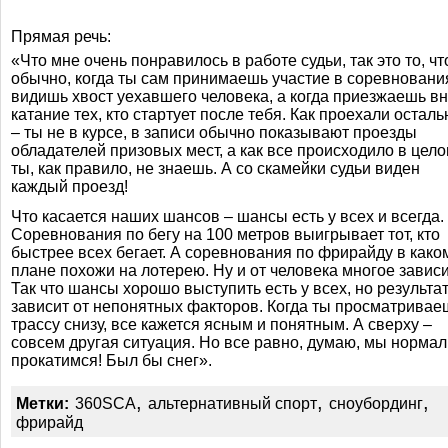
Прямая речь:
«Что мне очень понравилось в работе судьи, так это то, чт
обычно, когда ты сам принимаешь участие в соревновани
видишь хвост уехавшего человека, а когда приезжаешь вн
катание тех, кто стартует после тебя. Как проехали остал
– ты не в курсе, в записи обычно показывают проезды
обладателей призовых мест, а как все происходило в цел
ты, как правило, не знаешь. А со скамейки судьи виден
каждый проезд!
Что касается наших шансов – шансы есть у всех и всегда.
Соревнования по бегу на 100 метров выигрывает тот, кто
быстрее всех бегает. А соревнования по фрирайду в
како
плане похожи на лотерею. Ну и от человека многое зави
Так что шансы хорошо выступить есть у всех, но результа
зависит от непонятных факторов. Когда ты просматривае
трассу снизу, все кажется ясным и понятным. А сверху –
совсем другая ситуация. Но все равно, думаю, мы норма
прокатимся! Был бы снег».
,
,
,
Метки:
360SCA
альтернативный спорт
сноубординг
фрирайд