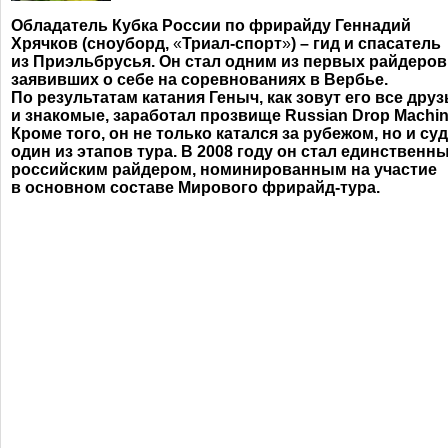
Обладатель Кубка России по фрирайду Геннадий
Хрячков (сноуборд,
«
Триал-спорт
»
) – гид и спасатель
из Приэльбрусья. Он стал одним из первых райдеров
заявивших о себе на соревнованиях в Вербье.
По результатам катания Геныч, как зовут его все друз
и знакомые, заработал прозвище Russian Drop Machin
Кроме того, он не только катался за рубежом, но и су
один из этапов тура. В 2008 году он стал единственн
российским райдером, номинированным на участие
в основном составе Мирового
фрирайд-тура
.