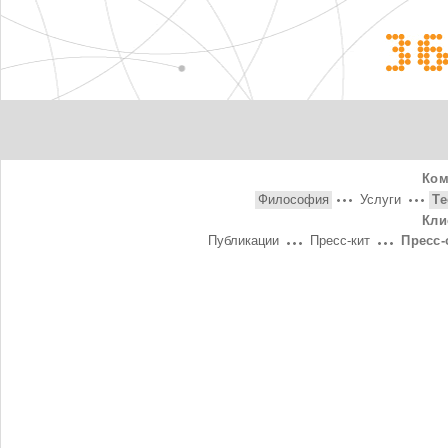
3
Ком
Философия
Услуги
Т
Кли
Публикации
Пресс-кит
Пресс