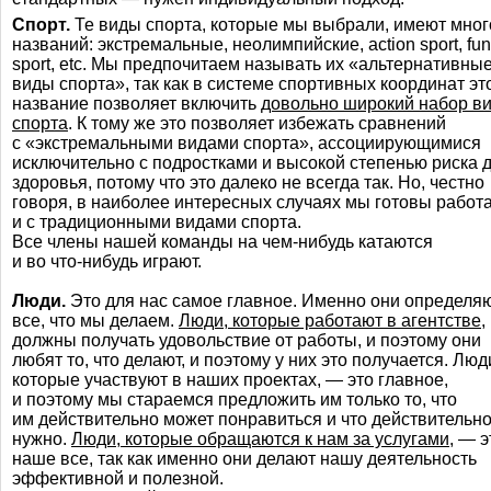
Спорт.
Те виды спорта, которые мы выбрали, имеют мног
названий: экстремальные, неолимпийские, action sport, fun
sport, etc. Мы предпочитаем называть их
«альтернативны
виды спорта»
, так как в системе спортивных координат эт
название позволяет включить
довольно
широкий набор в
спорта
. К тому же это позволяет избежать сравнений
с «экстремальными видами спорта», ассоциирующимися
исключительно с подростками и высокой степенью риска 
здоровья, потому что это далеко не всегда так. Но, честно
говоря, в наиболее интересных случаях мы готовы работ
и с традиционными видами спорта.
Все члены нашей команды на
чем-нибудь
катаются
и во
что-нибудь
играют.
Люди.
Это для нас самое главное. Именно они определя
все, что мы делаем.
Люди, которые работают в агентстве,
должны получать удовольствие от работы, и поэтому они
любят то, что делают, и поэтому у них это получается. Люд
которые участвуют в наших проектах, — это главное,
и поэтому мы стараемся предложить им только то, что
им действительно может понравиться и что действительн
нужно.
Люди, которые обращаются к нам за услугами,
— э
наше все, так как именно они делают нашу деятельность
эффективной и полезной.