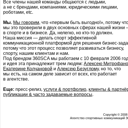
Все члены нашей команды общаются с людьми,
а не с брендами, компаниями, юридическими лицами,
роботами, etc.
Мы.
Мы говорим
, что «первым быть выгодно!», потому чт
мы это проверили в двух основных сферах нашей жизни
в спорте и в бизнесе. Да, нелегко, но
кто-то
должен.
Наша миссия — делать спорт эффективной
коммуникационной платформой для решения
бизнес-зада
потому что этот процесс позволяет развиваться бизнесу,
спорту, нашим клиентам и нам.
Под брендом 360SCA мы работаем с 10 февраля 2006 год
и идея эта принадлежит трем людям:
Алексею Митрофано
Екатерине Колчановой
и
Алексею Безуглому
, но то, что
мы есть, на самом деле зависит от всех, кто работает
в агентстве.
Еще:
пресс-релиз
,
услуги & портфолио
,
клиенты & партнё
публикации & часто задаваемые вопросы
.
Copyright © 2008
Агентство спортивных коммуникаций 