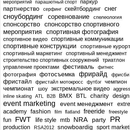
паркур
мероприятий
парашютный спорт
снег
партнерство
скейтбординг
серфинг
сноубординг
соревнование
спелеология
спонсорство
спонсорство спортивного
мероприятия
спортивная фотография
спортивные коммуникации
спортивное видео
спортивные конструкции
спортивные курор
спортивный маркетинг
спортивный менеджмент
строительство спортивных сооружений
триатлон
фестиваль
управление проектами
фитнес
фрирайд
фотосъемка
фотография
фрисби
фристайл
чемпион
фристайл мотокросс
футбэг
чемпионат
экстремальное видео
шоу
aggress
BMX
charity
BTL
design
inline skating
ATL
B2B
event marketing
event менеджмент
extr
freeride
fashion
academy
freestyle
film
flatland
PR
FWT
NRA
party
fun
life style
mtb
snowboardig
production
sport market
RSA2012