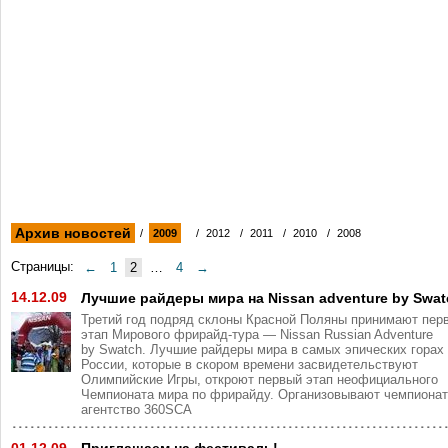
Архив новостей
/
2009
/
2012
/
2011
/
2010
/
2008
Страницы:
←
1
2
…
4
→
14.12.09
Лучшие райдеры мира на Nissan adventure by Swat
Третий год подряд склоны Красной Поляны принимают пер
этап Мирового фрирайд-тура — Nissan Russian Adventure
by Swatch. Лучшие райдеры мира в самых эпических горах
России, которые в скором времени засвидетельствуют
Олимпийские Игры, откроют первый этап неофициального
Чемпионата мира по фрирайду. Организовывают чемпиона
агентство 360SCA
01.12.09
Приглашаем на фестиваль!