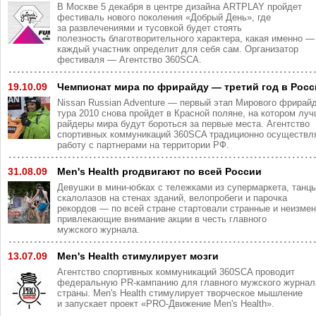
В Москве 5 декабря в центре дизайна ARTPLAY пройдет
фестиваль нового поколения «Добрый День», где
за развлечениями и тусовкой будет стоять
полезность благотворительного характера, какая именно —
каждый участник определит для себя сам. Организатор
фестиваля — Агентство 360SCA.
19.10.09
Чемпионат мира по фрирайду — третий год в Рос
Nissan Russian Adventure — первый этап Мирового фрирайд
тура 2010 снова пройдет в Красной поляне, на котором лу
райдеры мира будут бороться за первые места. Агентство
спортивных коммуникаций 360SCA традиционно осуществл
работу с партнерами на территории РФ.
31.08.09
Men's Health proдвигают по всей России
Девушки в мини-юбках с тележками из супермаркета, танц
скалолазов на стенах зданий, велопробеги и парочка
рекордов — по всей стране стартовали странные и неизме
привлекающие внимание акции в честь главного
мужского журнала.
13.07.09
Men's Health стимулирует мозги
Агентство спортивных коммуникаций 360SCA проводит
федеральную PR-кампанию для главного мужского журнал
страны. Men's Health стимулирует творческое мышление
и запускает проект «PRO-Движение Men's Health».