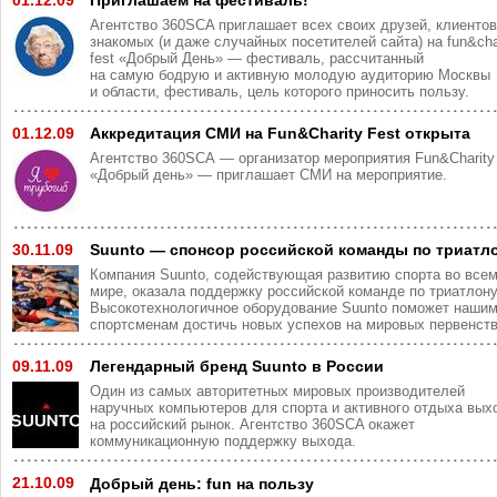
Агентство 360SCA приглашает всех своих друзей, клиентов
знакомых (и даже случайных посетителей сайта) на fun&cha
fest «Добрый День» — фестиваль, рассчитанный
на самую бодрую и активную молодую аудиторию Москвы
и области, фестиваль, цель которого приносить пользу.
01.12.09
Аккредитация СМИ на Fun&Charity Fest открыта
Агентство 360SCA — организатор мероприятия Fun&Charity
«Добрый день» — приглашает СМИ на мероприятие.
30.11.09
Suunto — спонсор российской команды по триатл
Компания Suunto, содействующая развитию спорта во все
мире, оказала поддержку российской команде по триатлону
Высокотехнологичное оборудование Suunto поможет наши
спортсменам достичь новых успехов на мировых первенств
09.11.09
Легендарный бренд Suunto в России
Один из самых авторитетных мировых производителей
наручных компьютеров для спорта и активного отдыха вых
на российский рынок. Агентство 360SCA окажет
коммуникационную поддержку выхода.
21.10.09
Добрый день: fun на пользу