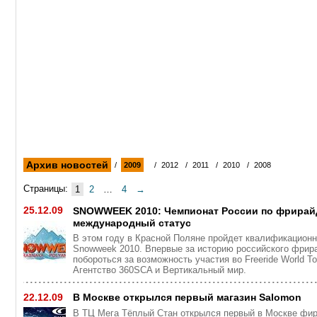
Архив новостей
/
2009
/
2012
/
2011
/
2010
/
2008
Страницы:
1
2
…
4
→
25.12.09
SNOWWEEK 2010: Чемпионат России по фрирай
международный статус
В этом году в Красной Поляне пройдет квалификацион
Snowweek 2010. Впервые за историю российского фрир
побороться за возможность участия во Freeride World 
Агентство 360SCA и Вертикальный мир.
22.12.09
В Москве открылся первый магазин Salomon
В ТЦ Мега Тёплый Cтан открылся первый в Москве фир