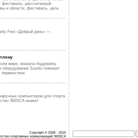
 — фестиваль, рассчитанный
ы и области, фестиваль, цель
rity Fest «Добрый день» —
атлону
всем мире, оказала поддержку
е оборудование Suunto поможет
 первенствах.
наручных компьютеров для спорта
тство 360SCA окажет
Copyright © 2008 - 2016
нтство спортивных коммуникаций 360SCA