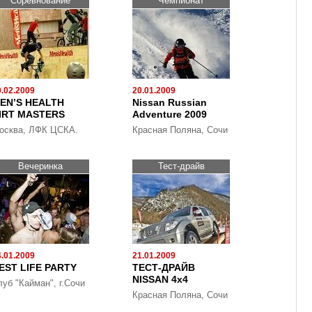
Cоревнование
Чемпионат
0.02.2009
20.01.2009
EN’S HEALTH
Nissan Russian
IRT MASTERS
Adventure 2009
осква, ЛФК ЦСКА.
Красная Поляна, Сочи
Вечеринка
Тест-драйв
4.01.2009
21.01.2009
EST LIFE PARTY
ТЕСТ-ДРАЙВ
NISSAN 4x4
луб "Кайман", г.Сочи
Красная Поляна, Сочи