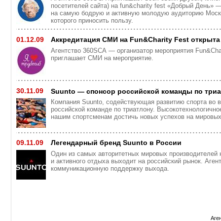
посетителей сайта) на fun&charity fest «Добрый День»
на самую бодрую и активную молодую аудиторию Москв
которого приносить пользу.
01.12.09
Аккредитация СМИ на Fun&Charity Fest открыта
Агентство 360SCA — организатор мероприятия Fun&Cha
приглашает СМИ на мероприятие.
30.11.09
Suunto — спонсор российской команды по три
Компания Suunto, содействующая развитию спорта во 
российской команде по триатлону. Высокотехнологично
нашим спортсменам достичь новых успехов на мировых
09.11.09
Легендарный бренд Suunto в России
Один из самых авторитетных мировых производителей 
и активного отдыха выходит на российский рынок. Аген
коммуникационную поддержку выхода.
Аге