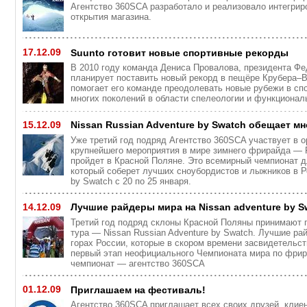
Агентство 360SCA разработало и реализовало интегри
открытия магазина.
17.12.09
Suunto готовит новые спортивные рекорды
В 2010 году команда Дениса Провалова, президента Ф
планирует поставить новый рекорд в пещёре Крубера–В
помогает его команде преодолевать новые рубежи в сп
многих поколений в области спелеологии и функционал
15.12.09
Nissan Russian Adventure by Swatch обещает мн
Уже третий год подряд Агентство 360SCA участвует в о
крупнейшего мероприятия в мире зимнего фрирайда — Fr
пройдет в Красной Поляне. Это всемирный чемпионат 
который соберет лучших сноубордистов и лыжников в Ро
by Swatch с 20 по 25 января.
14.12.09
Лучшие райдеры мира на Nissan adventure by S
Третий год подряд склоны Красной Поляны принимают 
тура — Nissan Russian Adventure by Swatch. Лучшие р
горах России, которые в скором времени засвидетельс
первый этап неофициального Чемпионата мира по фрир
чемпионат — агентство 360SCA
01.12.09
Приглашаем на фестиваль!
Агентство 360SCA приглашает всех своих друзей, клие