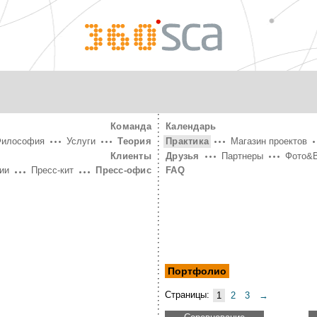
360°
SCA
Команда
Календарь
Философия
Услуги
Теория
Практика
Магазин проектов
Клиенты
Друзья
Партнеры
Фото&
ии
Пресс-кит
Пресс-офис
FAQ
Портфолио
Страницы:
1
2
3
→