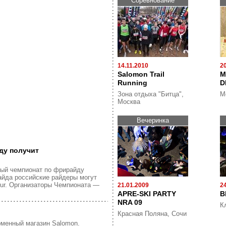
Cоревнование
14.11.2010
2
Salomon Trail
M
Running
D
Зона отдыха "Битца",
М
Москва
Вечеринка
ду получит
ный чемпионат по фрирайду
айда российские райдеры могут
Tour. Организаторы Чемпионата —
21.01.2009
2
APRE-SKI PARTY
B
NRA 09
К
Красная Поляна, Сочи
менный магазин Salomon.