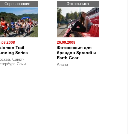
Cоревнование
Фотосъемка
3.08.2008
26.09.2008
alomon Trail
Фотосессия для
unning Series
брендов Sprandi и
Earth Gear
осква, Санкт-
етербург, Сочи
Анапа