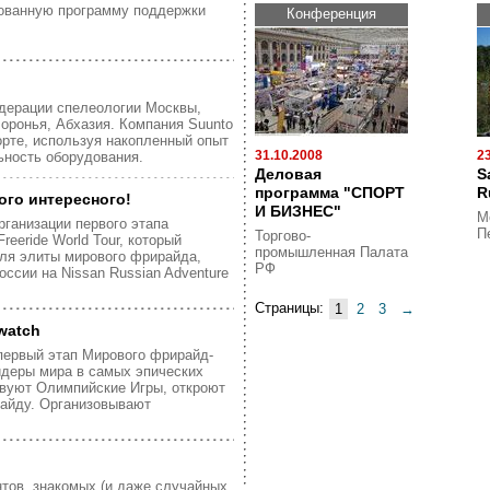
рованную программу поддержки
Конференция
едерации спелеологии Москвы,
оронья, Абхазия. Компания Suunto
орте, используя накопленный опыт
31.10.2008
2
ьность оборудования.
Деловая
S
программа "СПОРТ
R
ого интересного!
И БИЗНЕС"
М
рганизации первого этапа
П
Торгово-
eeride World Tour, который
промышленная Палата
для элиты мирового фрирайда,
РФ
ссии на Nissan Russian Adventure
Страницы:
1
2
3
→
watch
первый этап Мирового фрирайд-
айдеры мира в самых эпических
твуют Олимпийские Игры, откроют
айду. Организовывают
нтов, знакомых (и даже случайных