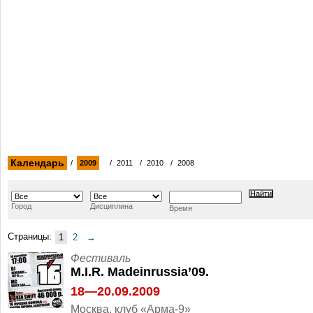
Календарь
/
2009
/
2011
/
2010
/
2008
Город
Дисциплина
Время
Страницы:
1
2
→
Фестиваль
M.I.R. Madeinrussia’09.
18—20.09.2009
Москва, клуб «Арма-9»