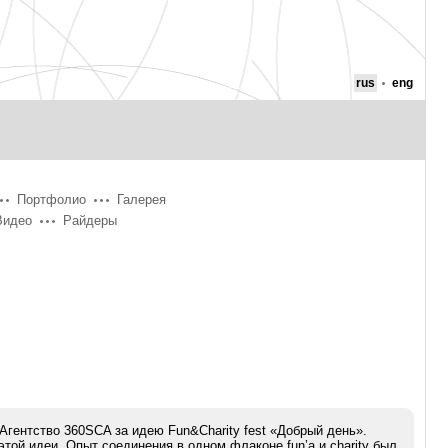
rus
eng
Портфолио
Галерея
Видео
Райдеры
Агентство 360SCA за идею Fun&Charity fest «Добрый день».
той идеи. Опыт соединения в одном флаконе fun’a и charity был