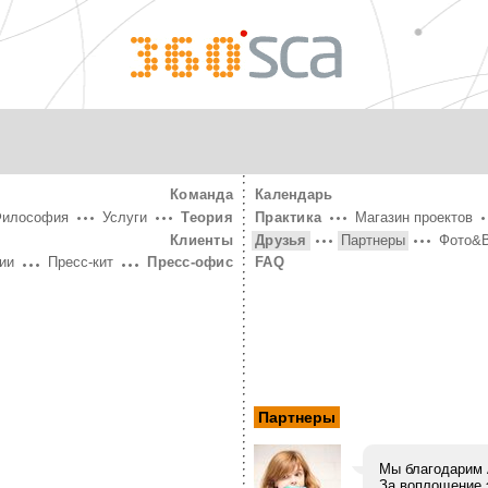
360°
SCA
Команда
Календарь
Философия
Услуги
Теория
Практика
Магазин проектов
Клиенты
Друзья
Партнеры
Фото&
ии
Пресс-кит
Пресс-офис
FAQ
Партнеры
Мы благодарим 
За воплощение э