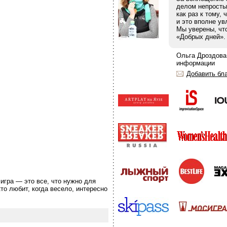
делом непросты
как раз к тому,
и это вполне ув
Мы уверены, чт
«Добрых дней».
Ольга Дроздова,
информации
Добавить бл
игра — это все, что нужно для
то любит, когда весело, интересно