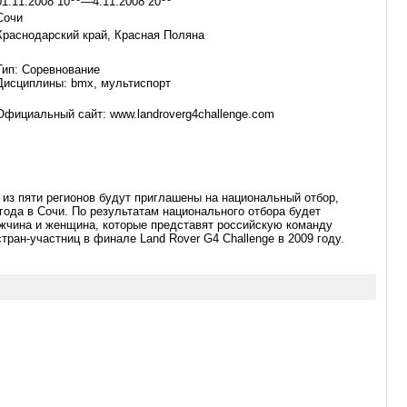
01.11.2008 10
—4.11.2008 20
Сочи
Краснодарский край, Красная Поляна
Тип: Cоревнование
Дисциплины: bmx, мультиспорт
Официальный сайт: www.landroverg4challenge.com
 из пяти регионов будут приглашены на национальный отбор,
 года в Сочи. По результатам национального отбора будет
жчина и женщина, которые представят российскую команду
стран-участниц
в финале Land Rover G4 Challenge в 2009 году.