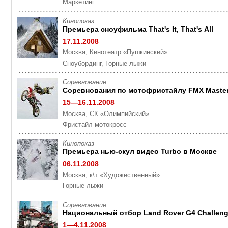
Маркетинг
Кинопоказ
Премьера сноуфильма That's It, That's All
17.11.2008
Москва, Кинотеатр «Пушкинский»
Cноубординг, Горные лыжи
Cоревнование
Cоревнования по мотофристайлу FMX Maste
15—16.11.2008
Москва, СК «Олимпийский»
Фристайл-мотокросс
Кинопоказ
Премьера нью-скул видео Turbo в Москве
06.11.2008
Москва, к\т «Художественный»
Горные лыжи
Cоревнование
Национальный отбор Land Rover G4 Challen
1—4.11.2008