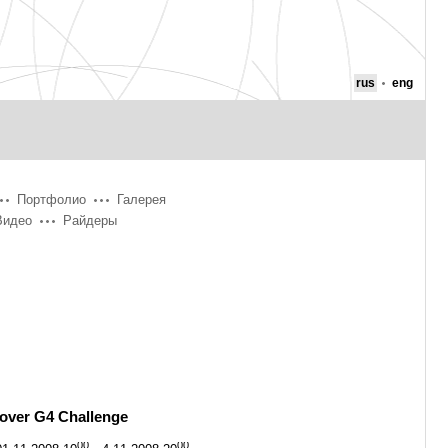
rus
eng
Портфолио
Галерея
Видео
Райдеры
ver G4 Challenge
00
00