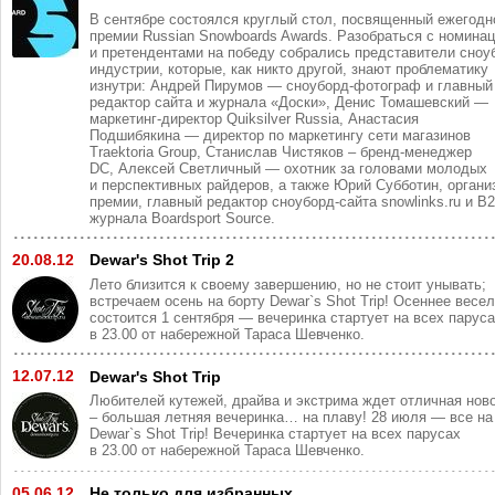
В сентябре состоялся круглый стол, посвященный ежегодн
премии Russian Snowboards Awards. Разобраться с номина
и претендентами на победу собрались представители сноу
индустрии, которые, как никто другой, знают проблематику
изнутри: Андрей Пирумов — сноуборд-фотограф и главный
редактор сайта и журнала «Доски», Денис Томашевский —
маркетинг-директор Quiksilver Russia, Анастасия
Подшибякина — директор по маркетингу сети магазинов
Traektoria Group, Станислав Чистяков – бренд-менеджер
DC, Алексей Светличный — охотник за головами молодых
и перспективных райдеров, а также Юрий Субботин, органи
премии, главный редактор сноуборд-сайта snowlinks.ru и B
журнала Boardsport Source.
20.08.12
Dewar's Shot Trip 2
Лето близится к своему завершению, но не стоит унывать;
встречаем осень на борту Dewar`s Shot Trip! Осеннее весе
состоится 1 сентября — вечеринка стартует на всех парус
в 23.00 от набережной Тараса Шевченко.
12.07.12
Dewar's Shot Trip
Любителей кутежей, драйва и экстрима ждет отличная нов
– большая летняя вечеринка… на плаву! 28 июля — все на
Dewar`s Shot Trip! Вечеринка стартует на всех парусах
в 23.00 от набережной Тараса Шевченко.
05.06.12
Не только для избранных