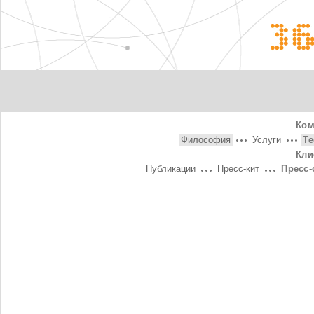
3
Ком
Философия
Услуги
Т
Кли
Публикации
Пресс-кит
Пресс