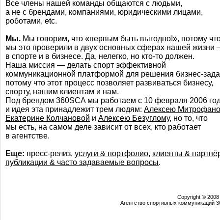
Все члены нашей команды общаются с людьми,
а не с брендами, компаниями, юридическими лицами,
роботами, etc.
Мы.
Мы говорим
, что «первым быть выгодно!», потому чт
мы это проверили в двух основных сферах нашей жизни
в спорте и в бизнесе. Да, нелегко, но
кто-то
должен.
Наша миссия — делать спорт эффективной
коммуникационной платформой для решения
бизнес-зада
потому что этот процесс позволяет развиваться бизнесу,
спорту, нашим клиентам и нам.
Под брендом 360SCA мы работаем с 10 февраля 2006 год
и идея эта принадлежит трем людям:
Алексею Митрофано
Екатерине Колчановой
и
Алексею Безуглому
, но то, что
мы есть, на самом деле зависит от всех, кто работает
в агентстве.
Еще:
пресс-релиз
,
услуги & портфолио
,
клиенты & партнё
публикации & часто задаваемые вопросы
.
Copyright © 2008
Агентство спортивных коммуникаций 