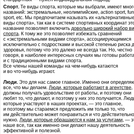
Спорт.
Те виды спорта, которые мы выбрали, имеют мног
названий: экстремальные, неолимпийские, action sport, fun
sport, etc. Мы предпочитаем называть их
«альтернативны
виды спорта»
, так как в системе спортивных координат эт
название позволяет включить
довольно
широкий набор в
спорта
. К тому же это позволяет избежать сравнений
с «экстремальными видами спорта», ассоциирующимися
исключительно с подростками и высокой степенью риска 
здоровья, потому что это далеко не всегда так. Но, честно
говоря, в наиболее интересных случаях мы готовы работ
и с традиционными видами спорта.
Все члены нашей команды на
чем-нибудь
катаются
и во
что-нибудь
играют.
Люди.
Это для нас самое главное. Именно они определя
все, что мы делаем.
Люди, которые работают в агентстве,
должны получать удовольствие от работы, и поэтому они
любят то, что делают, и поэтому у них это получается. Люд
которые участвуют в наших проектах, — это главное,
и поэтому мы стараемся предложить им только то, что
им действительно может понравиться и что действительн
нужно.
Люди, которые обращаются к нам за услугами,
— э
наше все, так как именно они делают нашу деятельность
эффективной и полезной.