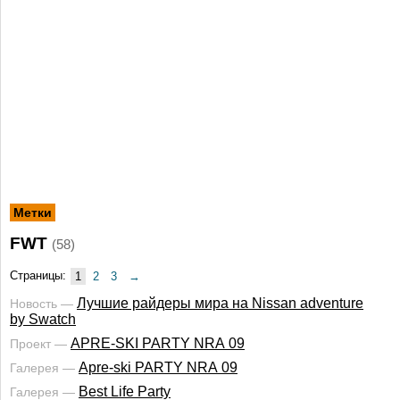
Метки
FWT
(58)
Страницы:
1
2
3
→
Лучшие райдеры мира на Nissan adventure
Новость —
by Swatch
APRE-SKI PARTY NRA 09
Проект —
Apre-ski PARTY NRA 09
Галерея —
Best Life Party
Галерея —