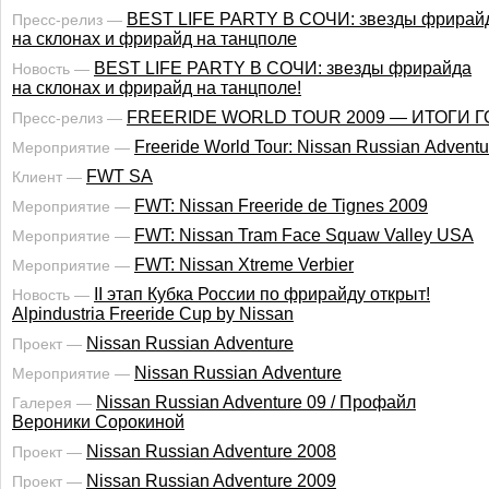
BEST LIFE PARTY В СОЧИ: звезды фрирай
Пресс-релиз —
на склонах и фрирайд на танцполе
BEST LIFE PARTY В СОЧИ: звезды фрирайда
Новость —
на склонах и фрирайд на танцполе!
FREERIDE WORLD TOUR 2009 — ИТОГИ Г
Пресс-релиз —
Freeride World Tour: Nissan Russian Adventu
Мероприятие —
FWT SA
Клиент —
FWT: Nissan Freeride de Tignes 2009
Мероприятие —
FWT: Nissan Tram Face Squaw Valley USA
Мероприятие —
FWT: Nissan Xtreme Verbier
Мероприятие —
II этап Кубка России по фрирайду открыт!
Новость —
Alpindustria Freeride Cup by Nissan
Nissan Russian Adventure
Проект —
Nissan Russian Adventure
Мероприятие —
Nissan Russian Adventure 09 / Профайл
Галерея —
Вероники Сорокиной
Nissan Russian Adventure 2008
Проект —
Nissan Russian Adventure 2009
Проект —