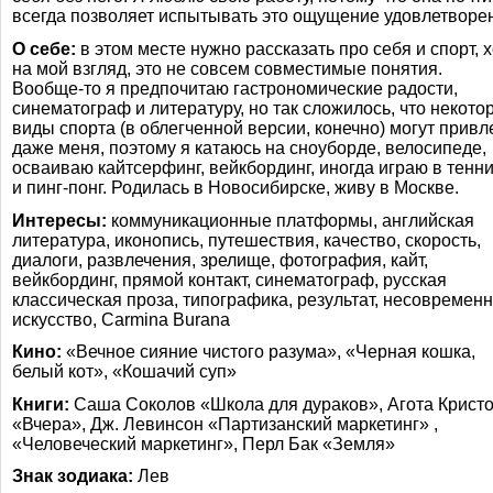
всегда позволяет испытывать это ощущение удовлетворе
О себе:
в этом месте нужно рассказать про себя и спорт, х
на мой взгляд, это не совсем совместимые понятия.
Вообще-то
я предпочитаю гастрономические радости,
синематограф и литературу, но так сложилось, что некото
виды спорта (в облегченной версии, конечно) могут привл
даже меня, поэтому я катаюсь на сноуборде, велосипеде,
осваиваю кайтсерфинг, вейкбординг, иногда играю в тенн
и
пинг-понг
. Родилась в Новосибирске, живу в Москве.
Интересы:
коммуникационные платформы, английская
литература, иконопись, путешествия, качество, скорость,
диалоги, развлечения, зрелище, фотография, кайт,
вейкбординг, прямой контакт, синематограф, русская
классическая проза, типографика, результат, несовремен
искусство, Carmina Burana
Кино:
«Вечное сияние чистого разума», «Черная кошка,
белый кот», «Кошачий суп»
Книги:
Саша Соколов «Школа для дураков», Агота Крист
«Вчера», Дж. Левинсон «Партизанский маркетинг» ,
«Человеческий маркетинг», Перл Бак «Земля»
Знак зодиака:
Лев