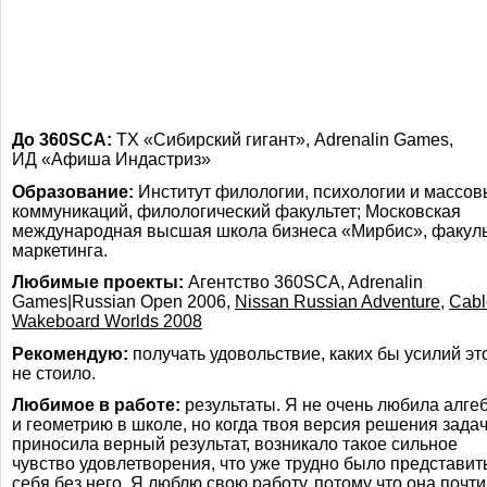
До 360SCA:
ТХ «Сибирский гигант», Adrenalin Games,
ИД «Афиша Индастриз»
Образование:
Институт филологии, психологии и массов
коммуникаций, филологический факультет; Московская
международная высшая школа бизнеса «Мирбис», факуль
маркетинга.
Любимые проекты:
Агентство 360SCA, Adrenalin
Games|Russian Open 2006,
Nissan Russian Adventure
,
Cabl
Wakeboard Worlds 2008
Рекомендую:
получать удовольствие, каких бы усилий эт
не стоило.
Любимое в работе:
результаты. Я не очень любила алге
и геометрию в школе, но когда твоя версия решения зада
приносила верный результат, возникало такое сильное
чувство удовлетворения, что уже трудно было представит
себя без него. Я люблю свою работу, потому что она почти