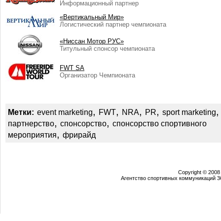
Информационный партнер
«Вертикальный Мир»
Логистический партнер чемпионата
«Ниссан Мотор РУС»
Титульный спонсор чемпионата
FWT SA
Организатор Чемпионата
,
,
,
,
,
Метки:
event marketing
FWT
NRA
PR
sport marketing
,
,
партнерство
спонсорство
спонсорство спортивного
,
мероприятия
фрирайд
Copyright © 2008
Агентство спортивных коммуникаций 