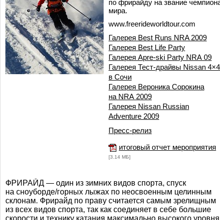
по фрирайду на звание чемпион
мира.
www.freerideworldtour.com
Галерея Best Runs NRA 2009
Галерея Best Life Party
Галерея Apre-ski Party NRA 09
Галерея Тест-драйвы Nissan 4×4
в Сочи
Галерея Вероника Сорокина
на NRA 2009
Галерея Nissan Russian
Adventure 2009
Пресс-релиз
итоговый отчет мероприятия
[3.14 МБ]
ФРИРАЙД — один из зимних видов спорта, спуск
на сноуборде/горных лыжах по неосвоенным целинным
склонам. Фрирайд по праву считается самым зрелищным
из всех видов спорта, так как соединяет в себе большие
скорости и технику катания максимально высокого уровня