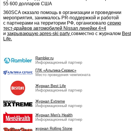
55 600 долларов США
360SCA оказало помощь в организации и проведении
мероприятия, занималось
PR-поддержкой
и работой
с партнерами на территории РФ, организовало
серию
тест-драйвов
автомобилей Nissan линейки 4×4
и
закрывающую
apres-ski
party
совместно с журналом
Bes
Life.
Rambler.ru
Информационный партнер
ГЛК «Альпика-Сервис»
Место проведения чемпионата
Журнал Best Life
Информационный партнер
Журнал Extreme
Информационный партнер
Журнал Men's Health
Информационный партнер
журнал Rolling Stone