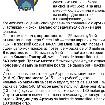
участники могли выбирать
на свой вкус: бокс, а за ним
кикер — большой или малень
на выбор. Две попытки
в квалификации дали
возможность оценить свой уровень по сравнению с други
участниками и окончательно определиться с линией для
финала.
По итогам финала,
первое место
― 25 тысяч рублей
от
магазина-партнера
Street Lab
―
среди парней ктегории
«16+» в жесткой борьбе занял
Ковалев Кирилл
, поразив
судей цепочкой трюков из noseslide + backside 540 mute gr
Второе место
― 10 тысяч рублей ― в этой же категории
занял
Камнев Григорий
, switch frontside boardslide + front
540 indy grab.
Третье место
и 5 тысяч рублей судьи отдал
Головину Ивану
за frontside boardslide danish out + backfl
indy.
И снова очень впечатлил судей уровень катания юниоров
(«16–»)
.
Первое место
(и 15 тысяч рублей) досталось
Фомченко Михаилу
за связку
fifty-fifty
frontside 180 out + s
backside rodeo 540.
Второе место
получил
Шакиров Иль
(10 тысяч), сделав frontside lipslide + backside 180 melon gr
И
третье место
вместе с пятью тысячами судьи заслуже
отдали
Ягодинцеву Артему
за backside boardslide + back
180 double grab.