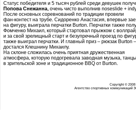
Статус победителя и 5 тысяч рублей среди девушек полу
Попова Снежанна,
очень чисто выполнив noseslide + indy 
После основных соревнований по традиции провели
фан-контест
на трубе. Сидоренко Анастасия, впервые за
на фигуру, выиграла перчатки Burton. Перчатки также пол
Фомченко Михаил, который стартовал прыжком с воллра
и за свой зрелищный старт и безупречный проезд по фигу
также выиграл перчатки. И главный приз – рюкзак Burton 
достался Клешнину Михаилу.
На склоне сложилась очень приятная дружественная
атмосфера, которую подогревала заводная музыка, танц
в зрительской зоне и традиционное BBQ от Burton.
Copyright © 2008
Агентство спортивных коммуникаций 