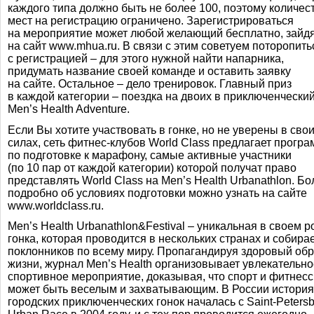
каждого типа должно быть не более 100, поэтому количес
мест на регистрацию ограничено. Зарегистрироваться
на мероприятие может любой желающий бесплатно, зайд
на сайт
www.mhua.ru
. В связи с этим советуем поторопить
с регистрацией – для этого нужной найти напарника,
придумать название своей команде и оставить заявку
на сайте. Остальное – дело тренировок. Главный приз
в каждой категории – поездка на двоих в приключенческий
Men’s Health Adventure.
Если Вы хотите участвовать в гонке, но не уверены в сво
силах, сеть
фитнес-клубов
World Class предлагает програ
по подготовке к марафону, самые активные участники
(по 10 пар от каждой категории) которой получат право
представлять World Class на Men’s Health Urbanathlon. Бо
подробно об условиях подготовки можно узнать на сайте
www.worldclass.ru
.
Men’s Health Urbanathlon&Festival – уникальная в своем р
гонка, которая проводится в нескольких странах и собира
поклонников по всему миру. Пропагандируя здоровый обр
жизни, журнал Men’s Health организовывает увлекательно
спортивное мероприятие, доказывая, что спорт и фитнесс
может быть веселым и захватывающим. В России история
городских приключенческих гонок началась с
Saint-Peters