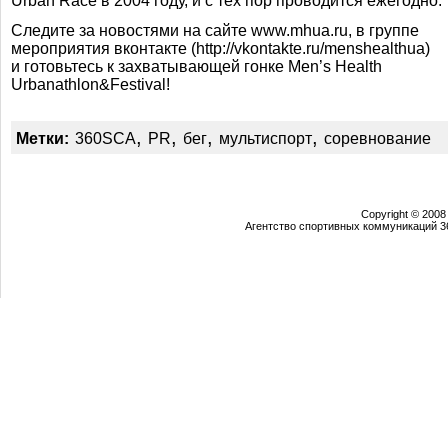
Urban Race в 2004 году, и с тех пор проводится ежегодно.
Следите за новостями на сайте
www.mhua.ru
, в группе
мероприятия вконтакте (http://vkontakte.ru/menshealthua)
и готовьтесь к захватывающей гонке
Men’s Health
Urbanathlon&Festival!
,
,
,
,
Метки:
360SCA
PR
бег
мультиспорт
соревнование
Copyright © 2008
Агентство спортивных коммуникаций 