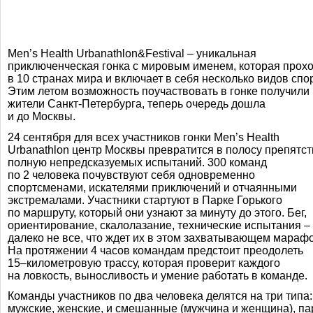
Men’s Health Urbanathlon&Festival – уникальная
приключенческая гонка с мировым именем, которая прох
в 10 странах мира и включает в себя несколько видов спо
Этим летом возможность поучаствовать в гонке получили
жители
Санкт-Петербурга
, теперь очередь дошла
и до Москвы.
24 сентября для всех участников гонки Men’s Health
Urbanathlon центр Москвы превратится в полосу препятст
полную непредсказуемых испытаний. 300 команд
по 2 человека почувствуют себя одновременно
спортсменами, искателями приключений и отчаянными
экстремалами. Участники стартуют в Парке Горького
по маршруту, который они узнают за минуту до этого. Бег,
ориентирование, скалолазание, технические испытания – 
далеко не все, что ждет их в этом захватывающем мараф
На протяжении 4 часов командам предстоит преодолеть
15–километровую
трассу, которая проверит каждого
на ловкость, выносливость и умение работать в команде.
Команды участников по два человека делятся на три типа:
мужские, женские, и смешанные (мужчина и женщина), па