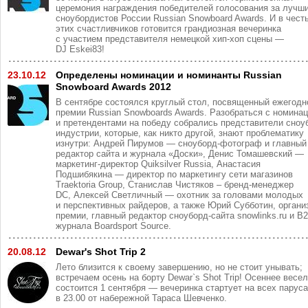
церемония награждения победителей голосования за лучш
сноубордистов России Russian Snowboard Awards. И в чест
этих счастливчиков готовится грандиозная вечеринка
с участием представителя немецкой хип-хоп сцены —
DJ Eskei83!
23.10.12
Определены номинации и номинанты Russian
Snowboard Awards 2012
В сентябре состоялся круглый стол, посвященный ежегодн
премии Russian Snowboards Awards. Разобраться с номина
и претендентами на победу собрались представители сноу
индустрии, которые, как никто другой, знают проблематику
изнутри: Андрей Пирумов — сноуборд-фотограф и главный
редактор сайта и журнала «Доски», Денис Томашевский —
маркетинг-директор Quiksilver Russia, Анастасия
Подшибякина — директор по маркетингу сети магазинов
Traektoria Group, Станислав Чистяков – бренд-менеджер
DC, Алексей Светличный — охотник за головами молодых
и перспективных райдеров, а также Юрий Субботин, органи
премии, главный редактор сноуборд-сайта snowlinks.ru и B
журнала Boardsport Source.
20.08.12
Dewar's Shot Trip 2
Лето близится к своему завершению, но не стоит унывать;
встречаем осень на борту Dewar`s Shot Trip! Осеннее весе
состоится 1 сентября — вечеринка стартует на всех парус
в 23.00 от набережной Тараса Шевченко.