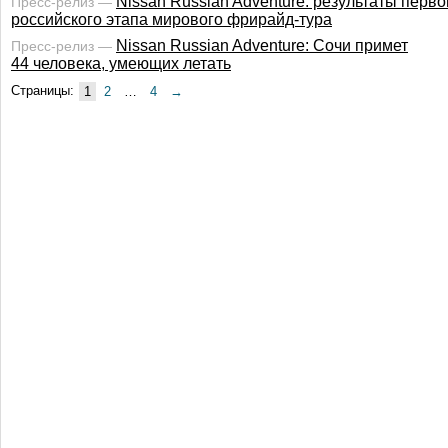
Nissan Russian Adventure: результаты перво
Пресс-релиз —
российского этапа мирового фрирайд-тура
Nissan Russian Adventure: Сочи примет
Пресс-релиз —
44 человека, умеющих летать
Страницы:
1
2
…
4
→