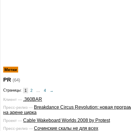
Метки
PR
(64)
Страницы:
1
2
…
4
→
.360BAR
Клиент —
Breakdance Circus Revolution: новая прогр
Пресс-релиз —
на арене цирка
Cable Wakeboard Worlds 2008 by Protest
Проект —
Cочинские скалы не для всех
Пресс-релиз —