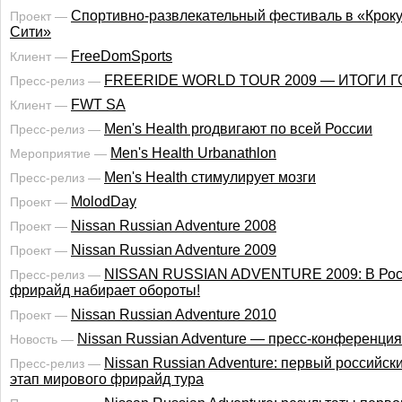
Cпортивно-развлекательный фестиваль в «Крок
Проект —
Сити»
FreeDomSports
Клиент —
FREERIDE WORLD TOUR 2009 — ИТОГИ Г
Пресс-релиз —
FWT SA
Клиент —
Men's Health proдвигают по всей России
Пресс-релиз —
Men's Health Urbanathlon
Мероприятие —
Men's Health стимулирует мозги
Пресс-релиз —
MolodDay
Проект —
Nissan Russian Adventure 2008
Проект —
Nissan Russian Adventure 2009
Проект —
NISSAN RUSSIAN ADVENTURE 2009: В Рос
Пресс-релиз —
фрирайд набирает обороты!
Nissan Russian Adventure 2010
Проект —
Nissan Russian Adventure — пресс-конференция
Новость —
Nissan Russian Adventure: первый российск
Пресс-релиз —
этап мирового фрирайд тура