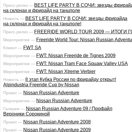
BEST LIFE PARTY В СОЧИ: звезды фрирай
Пресс-релиз —
на склонах и фрирайд на танцполе
BEST LIFE PARTY В СОЧИ: звезды фрирайда
Новость —
на склонах и фрирайд на танцполе!
FREERIDE WORLD TOUR 2009 — ИТОГИ Г
Пресс-релиз —
Freeride World Tour: Nissan Russian Adventu
Мероприятие —
FWT SA
Клиент —
FWT: Nissan Freeride de Tignes 2009
Мероприятие —
FWT: Nissan Tram Face Squaw Valley USA
Мероприятие —
FWT: Nissan Xtreme Verbier
Мероприятие —
II этап Кубка России по фрирайду открыт!
Новость —
Alpindustria Freeride Cup by Nissan
Nissan Russian Adventure
Проект —
Nissan Russian Adventure
Мероприятие —
Nissan Russian Adventure 09 / Профайл
Галерея —
Вероники Сорокиной
Nissan Russian Adventure 2008
Проект —
Nissan Russian Adventure 2009
Проект —