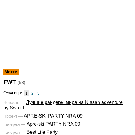
Метки
FWT
(58)
Страницы:
1
2
3
→
Лучшие райдеры мира на Nissan adventure
Новость —
by Swatch
APRE-SKI PARTY NRA 09
Проект —
Apre-ski PARTY NRA 09
Галерея —
Best Life Party
Галерея —