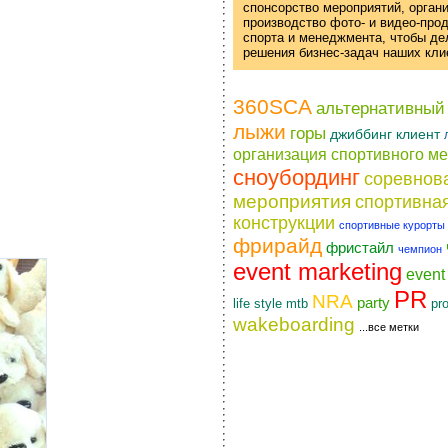
спонсорство мероприятий, орган
производство фото- и
видео-про
спорта и менеджмента, чтобы д
решения
бизнес-задач
наших кли
360SCA
альтернативный
лыжи
горы
джиббинг
клиент
организация спортивного м
сноубординг
соревнов
мероприятия
спортивна
конструкции
спортивные курорты
фрирайд
фристайл
чемпион
event marketing
even
PR
NRA
party
life style
pr
mtb
wakeboarding
...все метки