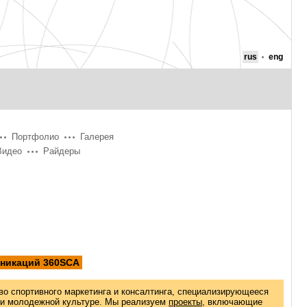
rus
eng
Портфолио
Галерея
Видео
Райдеры
уникаций 360SCA
во спортивного маркетинга и консалтинга, специализирующееся
 и молодежной культуре. Мы реализуем
проекты
, включающие