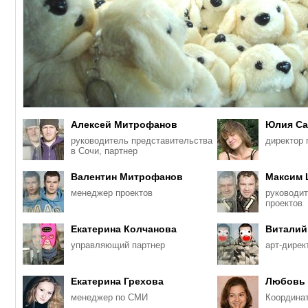
Алексей Митрофанов
Юлия Са
руководитель представительства
директор 
в Сочи, партнер
Валентин Митрофанов
Максим
менеджер проектов
руководи
проектов
Екатерина Колчанова
Виталий
управляющий партнер
арт-дирек
Екатерина Грехова
Любовь 
менеджер по СМИ
Координа