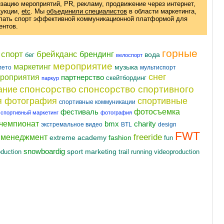
изацию мероприятий, PR, рекламу, продвижение через интернет,
дукции
,
etc
. Мы
объединили специалистов
в области маркетинга,
елать спорт эффективной коммуникационной платформой для
ентов.
горные
 спорт
брейкданс
брендинг
вода
бег
велоспорт
мероприятие
маркетинг
музыка
лето
мультиспорт
снег
ероприятия
партнерство
скейтбординг
паркур
спонсорство
спонсорство спортивного
ание
я фотография
спортивные
спортивные коммуникации
фотосъемка
фестиваль
спортивный маркетинг
фотография
чемпионат
charity
bmx
экстремальное видео
BTL
design
FWT
freeride
t менеджмент
fashion
extreme academy
fun
snowboardig
oduction
sport marketing
videoproduction
trail running