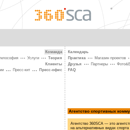
360°
SCA
Команда
Календарь
Философия
Услуги
Теория
Практика
Магазин проектов
Клиенты
Друзья
Партнеры
Фото&
ии
Пресс-кит
Пресс-офис
FAQ
Агентство спортивных комм
Агентство 360SCA — это агентст
на альтернативных видах спорта