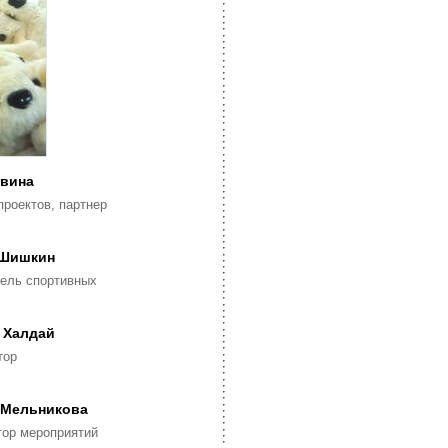
вина
проектов, партнер
 Шишкин
тель спортивных
 Халдай
тор
Мельникова
тор мероприятий