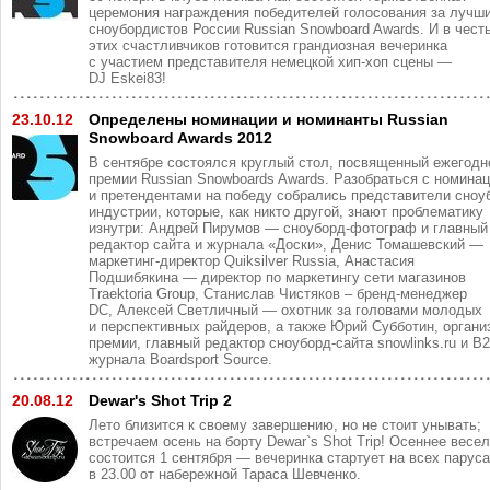
церемония награждения победителей голосования за лучш
сноубордистов России Russian Snowboard Awards. И в чест
этих счастливчиков готовится грандиозная вечеринка
с участием представителя немецкой хип-хоп сцены —
DJ Eskei83!
23.10.12
Определены номинации и номинанты Russian
Snowboard Awards 2012
В сентябре состоялся круглый стол, посвященный ежегодн
премии Russian Snowboards Awards. Разобраться с номина
и претендентами на победу собрались представители сноу
индустрии, которые, как никто другой, знают проблематику
изнутри: Андрей Пирумов — сноуборд-фотограф и главный
редактор сайта и журнала «Доски», Денис Томашевский —
маркетинг-директор Quiksilver Russia, Анастасия
Подшибякина — директор по маркетингу сети магазинов
Traektoria Group, Станислав Чистяков – бренд-менеджер
DC, Алексей Светличный — охотник за головами молодых
и перспективных райдеров, а также Юрий Субботин, органи
премии, главный редактор сноуборд-сайта snowlinks.ru и B
журнала Boardsport Source.
20.08.12
Dewar's Shot Trip 2
Лето близится к своему завершению, но не стоит унывать;
встречаем осень на борту Dewar`s Shot Trip! Осеннее весе
состоится 1 сентября — вечеринка стартует на всех парус
в 23.00 от набережной Тараса Шевченко.