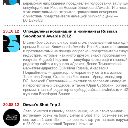
церемония награждения победителей голосования за лучш
сноубордистов России Russian Snowboard Awards. И в чест
этих счастливчиков готовится грандиозная вечеринка
с участием представителя немецкой хип-хоп сцены —
DJ Eskei83!
23.10.12
Определены номинации и номинанты Russian
Snowboard Awards 2012
В сентябре состоялся круглый стол, посвященный ежегодн
премии Russian Snowboards Awards. Разобраться с номина
и претендентами на победу собрались представители сноу
индустрии, которые, как никто другой, знают проблематику
изнутри: Андрей Пирумов — сноуборд-фотограф и главный
редактор сайта и журнала «Доски», Денис Томашевский —
маркетинг-директор Quiksilver Russia, Анастасия
Подшибякина — директор по маркетингу сети магазинов
Traektoria Group, Станислав Чистяков – бренд-менеджер
DC, Алексей Светличный — охотник за головами молодых
и перспективных райдеров, а также Юрий Субботин, органи
премии, главный редактор сноуборд-сайта snowlinks.ru и B
журнала Boardsport Source.
20.08.12
Dewar's Shot Trip 2
Лето близится к своему завершению, но не стоит унывать;
встречаем осень на борту Dewar`s Shot Trip! Осеннее весе
состоится 1 сентября — вечеринка стартует на всех парус
в 23.00 от набережной Тараса Шевченко.