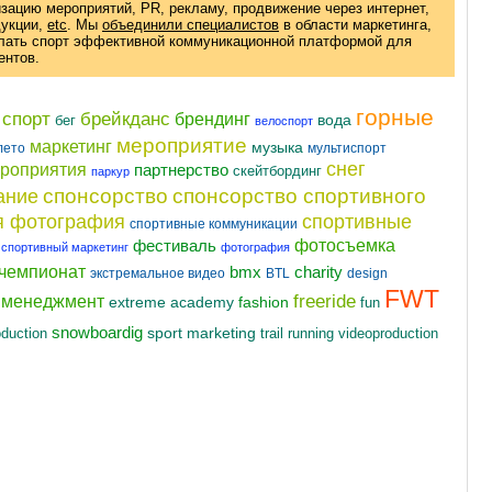
изацию мероприятий, PR, рекламу, продвижение через интернет,
дукции
,
etc
. Мы
объединили специалистов
в области маркетинга,
елать спорт эффективной коммуникационной платформой для
ентов.
горные
 спорт
брейкданс
брендинг
вода
бег
велоспорт
мероприятие
маркетинг
музыка
лето
мультиспорт
снег
ероприятия
партнерство
скейтбординг
паркур
спонсорство
спонсорство спортивного
ание
я фотография
спортивные
спортивные коммуникации
фотосъемка
фестиваль
спортивный маркетинг
фотография
чемпионат
charity
bmx
экстремальное видео
BTL
design
FWT
freeride
t менеджмент
fashion
extreme academy
fun
snowboardig
oduction
sport marketing
videoproduction
trail running