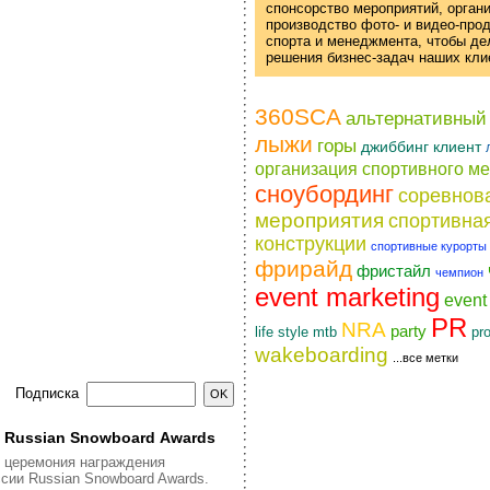
спонсорство мероприятий, орган
производство фото- и
видео-про
спорта и менеджмента, чтобы д
решения
бизнес-задач
наших кли
360SCA
альтернативный
лыжи
горы
джиббинг
клиент
организация спортивного м
сноубординг
соревнов
мероприятия
спортивна
конструкции
спортивные курорты
фрирайд
фристайл
чемпион
event marketing
even
PR
NRA
party
life style
pr
mtb
wakeboarding
...все метки
Подписка
я Russian Snowboard Awards
я церемония награждения
сии Russian Snowboard Awards.