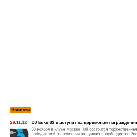
Новости
26.11.12
DJ Eskei83 выступит на церемонии награждени
30 ноября в клубе Москва Hall состоится торжественна
победителей голосования за лучших сноубордистов Рос