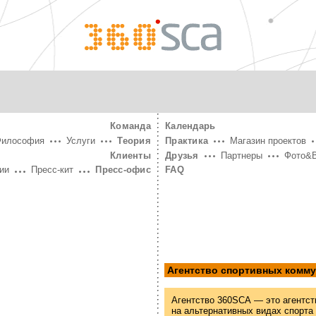
360°
SCA
Команда
Календарь
Философия
Услуги
Теория
Практика
Магазин проектов
Клиенты
Друзья
Партнеры
Фото&
ии
Пресс-кит
Пресс-офис
FAQ
Агентство спортивных комм
Агентство 360SCA — это агентст
на альтернативных видах спорта