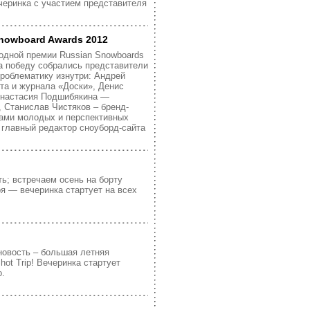
ечеринка с участием представителя
nowboard Awards 2012
одной премии Russian Snowboards
а победу собрались представители
проблематику изнутри: Андрей
та и журнала «Доски», Денис
 Анастасия Подшибякина —
p, Станислав Чистяков – бренд-
ами молодых и перспективных
 главный редактор сноуборд-сайта
ть; встречаем осень на борту
ря — вечеринка стартует на всех
новость – большая летняя
ot Trip! Вечеринка стартует
о.