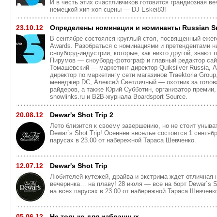
И в честь этих счастливчиков готовится грандиозная в
немецкой хип-хоп сцены — DJ Eskei83!
23.10.12
Определены номинации и номинанты Russian S
В сентябре состоялся круглый стол, посвященный ежег
Awards. Разобраться с номинациями и претендентами н
сноуборд-индустрии, которые, как никто другой, знают 
Пирумов — сноуборд-фотограф и главный редактор сай
Томашевский — маркетинг-директор Quiksilver Russia,
директор по маркетингу сети магазинов Traektoria Grou
менеджер DC, Алексей Светличный — охотник за голов
райдеров, а также Юрий Субботин, организатор премии,
snowlinks.ru и B2B-журнала Boardsport Source.
20.08.12
Dewar's Shot Trip 2
Лето близится к своему завершению, но не стоит уныва
Dewar`s Shot Trip! Осеннее веселье состоится 1 сентяб
парусах в 23.00 от набережной Тараса Шевченко.
12.07.12
Dewar's Shot Trip
Любителей кутежей, драйва и экстрима ждет отличная 
вечеринка… на плаву! 28 июля — все на борт Dewar`s Sh
на всех парусах в 23.00 от набережной Тараса Шевченк
05.06.12
Не только для избранных