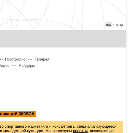
rus
eng
Портфолио
Галерея
Видео
Райдеры
уникаций 360SCA
во спортивного маркетинга и консалтинга, специализирующееся
 и молодежной культуре. Мы реализуем
проекты
, включающие