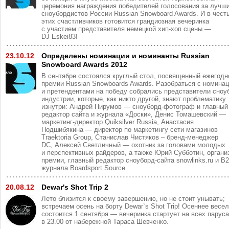
церемония награждения победителей голосования за лучш
сноубордистов России Russian Snowboard Awards. И в чест
этих счастливчиков готовится грандиозная вечеринка
с участием представителя немецкой хип-хоп сцены —
DJ Eskei83!
23.10.12
Определены номинации и номинанты Russian
Snowboard Awards 2012
В сентябре состоялся круглый стол, посвященный ежегодн
премии Russian Snowboards Awards. Разобраться с номина
и претендентами на победу собрались представители сноу
индустрии, которые, как никто другой, знают проблематику
изнутри: Андрей Пирумов — сноуборд-фотограф и главный
редактор сайта и журнала «Доски», Денис Томашевский —
маркетинг-директор Quiksilver Russia, Анастасия
Подшибякина — директор по маркетингу сети магазинов
Traektoria Group, Станислав Чистяков – бренд-менеджер
DC, Алексей Светличный — охотник за головами молодых
и перспективных райдеров, а также Юрий Субботин, органи
премии, главный редактор сноуборд-сайта snowlinks.ru и B
журнала Boardsport Source.
20.08.12
Dewar's Shot Trip 2
Лето близится к своему завершению, но не стоит унывать;
встречаем осень на борту Dewar`s Shot Trip! Осеннее весе
состоится 1 сентября — вечеринка стартует на всех парус
в 23.00 от набережной Тараса Шевченко.