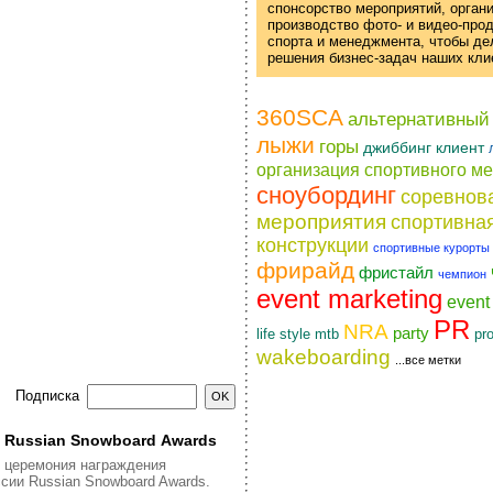
спонсорство мероприятий, орган
производство фото- и
видео-про
спорта и менеджмента, чтобы д
решения
бизнес-задач
наших кли
360SCA
альтернативный
лыжи
горы
джиббинг
клиент
организация спортивного м
сноубординг
соревнов
мероприятия
спортивна
конструкции
спортивные курорты
фрирайд
фристайл
чемпион
event marketing
even
PR
NRA
party
life style
pr
mtb
wakeboarding
...все метки
Подписка
я Russian Snowboard Awards
я церемония награждения
сии Russian Snowboard Awards.