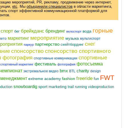
изацию мероприятий, PR, рекламу, продвижение через интернет,
дукции
,
etc
. Мы
объединили специалистов
в области маркетинга,
елать спорт эффективной коммуникационной платформой для
ентов.
горные
 спорт
брейкданс
брендинг
вода
бег
велоспорт
мероприятие
маркетинг
музыка
лето
мультиспорт
снег
ероприятия
партнерство
скейтбординг
паркур
спонсорство
спонсорство спортивного
ание
я фотография
спортивные
спортивные коммуникации
фотосъемка
фестиваль
спортивный маркетинг
фотография
чемпионат
charity
bmx
экстремальное видео
BTL
design
FWT
freeride
t менеджмент
fashion
extreme academy
fun
snowboardig
oduction
sport marketing
videoproduction
trail running