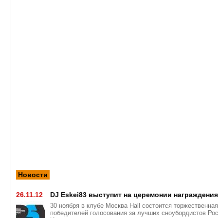
Новости
26.11.12
DJ Eskei83 выступит на церемонии награждени
30 ноября в клубе Москва Hall состоится торжественна
победителей голосования за лучших сноубордистов Рос