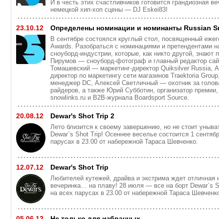
И в честь этих счастливчиков готовится грандиозная в
немецкой хип-хоп сцены — DJ Eskei83!
23.10.12
Определены номинации и номинанты Russian S
В сентябре состоялся круглый стол, посвященный ежег
Awards. Разобраться с номинациями и претендентами н
сноуборд-индустрии, которые, как никто другой, знают 
Пирумов — сноуборд-фотограф и главный редактор сай
Томашевский — маркетинг-директор Quiksilver Russia,
директор по маркетингу сети магазинов Traektoria Grou
менеджер DC, Алексей Светличный — охотник за голов
райдеров, а также Юрий Субботин, организатор премии,
snowlinks.ru и B2B-журнала Boardsport Source.
20.08.12
Dewar's Shot Trip 2
Лето близится к своему завершению, но не стоит уныва
Dewar`s Shot Trip! Осеннее веселье состоится 1 сентяб
парусах в 23.00 от набережной Тараса Шевченко.
12.07.12
Dewar's Shot Trip
Любителей кутежей, драйва и экстрима ждет отличная 
вечеринка… на плаву! 28 июля — все на борт Dewar`s Sh
на всех парусах в 23.00 от набережной Тараса Шевченк
05.06.12
Не только для избранных