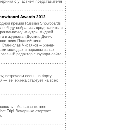
ечеринка с участием представителя
nowboard Awards 2012
одной премии Russian Snowboards
а победу собрались представители
проблематику изнутри: Андрей
та и журнала «Доски», Денис
 Анастасия Подшибякина —
p, Станислав Чистяков – бренд-
ами молодых и перспективных
 главный редактор сноуборд-сайта
ть; встречаем осень на борту
ря — вечеринка стартует на всех
новость – большая летняя
ot Trip! Вечеринка стартует
о.