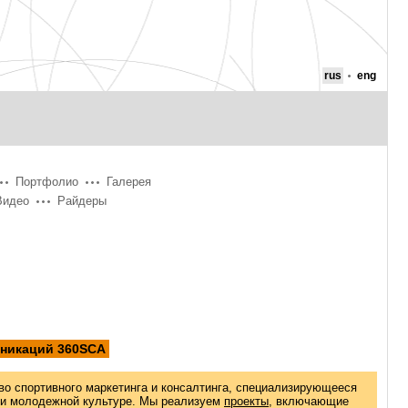
rus
eng
Портфолио
Галерея
Видео
Райдеры
уникаций 360SCA
во спортивного маркетинга и консалтинга, специализирующееся
 и молодежной культуре. Мы реализуем
проекты
, включающие