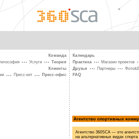
360°
SCA
Команда
Календарь
Философия
Услуги
Теория
Практика
Магазин проектов
Клиенты
Друзья
Партнеры
Фото&
ии
Пресс-кит
Пресс-офис
FAQ
Агентство спортивных комм
Агентство 360SCA — это агентст
на альтернативных видах спорта