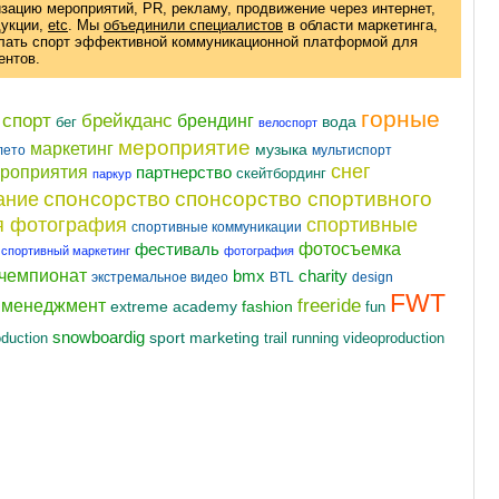
изацию мероприятий, PR, рекламу, продвижение через интернет,
дукции
,
etc
. Мы
объединили специалистов
в области маркетинга,
елать спорт эффективной коммуникационной платформой для
ентов.
горные
 спорт
брейкданс
брендинг
вода
бег
велоспорт
мероприятие
маркетинг
музыка
лето
мультиспорт
снег
ероприятия
партнерство
скейтбординг
паркур
спонсорство
спонсорство спортивного
ание
я фотография
спортивные
спортивные коммуникации
фотосъемка
фестиваль
спортивный маркетинг
фотография
чемпионат
charity
bmx
экстремальное видео
BTL
design
FWT
freeride
t менеджмент
fashion
extreme academy
fun
snowboardig
oduction
sport marketing
videoproduction
trail running