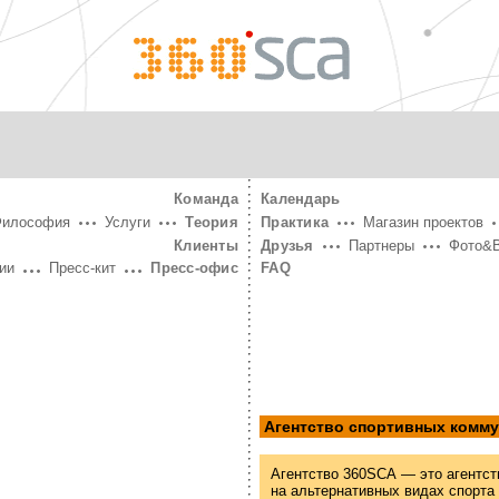
360°
SCA
Команда
Календарь
Философия
Услуги
Теория
Практика
Магазин проектов
Клиенты
Друзья
Партнеры
Фото&
ии
Пресс-кит
Пресс-офис
FAQ
Агентство спортивных комм
Агентство 360SCA — это агентст
на альтернативных видах спорта