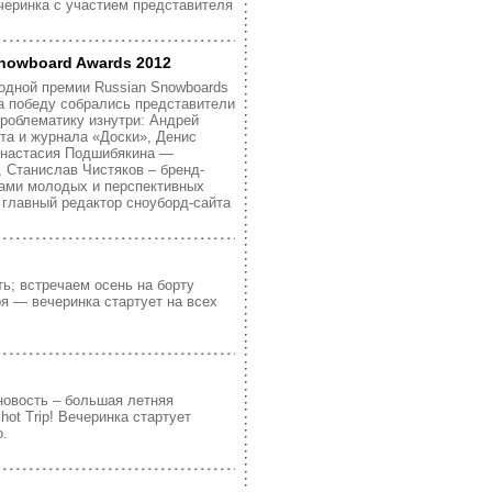
ечеринка с участием представителя
nowboard Awards 2012
одной премии Russian Snowboards
а победу собрались представители
проблематику изнутри: Андрей
та и журнала «Доски», Денис
 Анастасия Подшибякина —
p, Станислав Чистяков – бренд-
ами молодых и перспективных
 главный редактор сноуборд-сайта
ть; встречаем осень на борту
ря — вечеринка стартует на всех
новость – большая летняя
ot Trip! Вечеринка стартует
о.