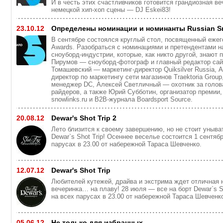
И в честь этих счастливчиков готовится грандиозная в
немецкой хип-хоп сцены — DJ Eskei83!
23.10.12
Определены номинации и номинанты Russian S
В сентябре состоялся круглый стол, посвященный ежег
Awards. Разобраться с номинациями и претендентами н
сноуборд-индустрии, которые, как никто другой, знают 
Пирумов — сноуборд-фотограф и главный редактор сай
Томашевский — маркетинг-директор Quiksilver Russia,
директор по маркетингу сети магазинов Traektoria Grou
менеджер DC, Алексей Светличный — охотник за голов
райдеров, а также Юрий Субботин, организатор премии,
snowlinks.ru и B2B-журнала Boardsport Source.
20.08.12
Dewar's Shot Trip 2
Лето близится к своему завершению, но не стоит уныва
Dewar`s Shot Trip! Осеннее веселье состоится 1 сентяб
парусах в 23.00 от набережной Тараса Шевченко.
12.07.12
Dewar's Shot Trip
Любителей кутежей, драйва и экстрима ждет отличная 
вечеринка… на плаву! 28 июля — все на борт Dewar`s Sh
на всех парусах в 23.00 от набережной Тараса Шевченк
05.06.12
Не только для избранных