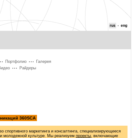
rus
eng
Портфолио
Галерея
Видео
Райдеры
уникаций 360SCA
во спортивного маркетинга и консалтинга, специализирующееся
 и молодежной культуре. Мы реализуем
проекты
, включающие