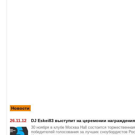
Новости
26.11.12
DJ Eskei83 выступит на церемонии награждени
30 ноября в клубе Москва Hall состоится торжественна
победителей голосования за лучших сноубордистов Рос