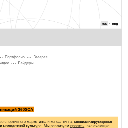
rus
eng
Портфолио
Галерея
Видео
Райдеры
уникаций 360SCA
во спортивного маркетинга и консалтинга, специализирующееся
 и молодежной культуре. Мы реализуем
проекты
, включающие