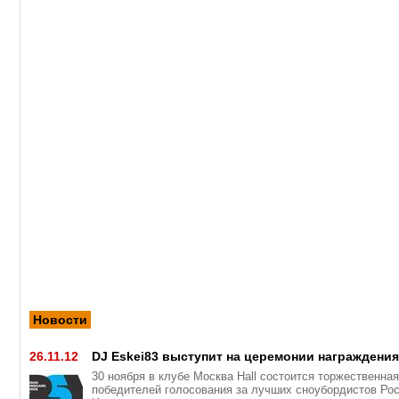
Новости
26.11.12
DJ Eskei83 выступит на церемонии награждени
30 ноября в клубе Москва Hall состоится торжественна
победителей голосования за лучших сноубордистов Рос