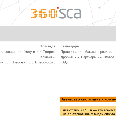
360°
SCA
Команда
Календарь
Философия
Услуги
Теория
Практика
Магазин проектов
Клиенты
Друзья
Партнеры
Фото&
ии
Пресс-кит
Пресс-офис
FAQ
Агентство спортивных комм
Агентство 360SCA — это агентст
на альтернативных видах спорта