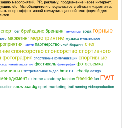
изацию мероприятий, PR, рекламу, продвижение через интернет,
дукции
,
etc
. Мы
объединили специалистов
в области маркетинга,
елать спорт эффективной коммуникационной платформой для
ентов.
горные
 спорт
брейкданс
брендинг
вода
бег
велоспорт
мероприятие
маркетинг
музыка
лето
мультиспорт
снег
ероприятия
партнерство
скейтбординг
паркур
спонсорство
спонсорство спортивного
ание
я фотография
спортивные
спортивные коммуникации
фотосъемка
фестиваль
спортивный маркетинг
фотография
чемпионат
charity
bmx
экстремальное видео
BTL
design
FWT
freeride
t менеджмент
fashion
extreme academy
fun
snowboardig
oduction
sport marketing
videoproduction
trail running