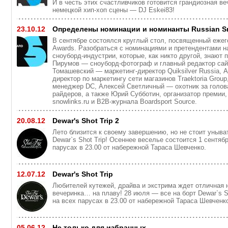
И в честь этих счастливчиков готовится грандиозная в
немецкой хип-хоп сцены — DJ Eskei83!
23.10.12
Определены номинации и номинанты Russian S
В сентябре состоялся круглый стол, посвященный ежег
Awards. Разобраться с номинациями и претендентами н
сноуборд-индустрии, которые, как никто другой, знают 
Пирумов — сноуборд-фотограф и главный редактор сай
Томашевский — маркетинг-директор Quiksilver Russia,
директор по маркетингу сети магазинов Traektoria Grou
менеджер DC, Алексей Светличный — охотник за голов
райдеров, а также Юрий Субботин, организатор премии,
snowlinks.ru и B2B-журнала Boardsport Source.
20.08.12
Dewar's Shot Trip 2
Лето близится к своему завершению, но не стоит уныва
Dewar`s Shot Trip! Осеннее веселье состоится 1 сентяб
парусах в 23.00 от набережной Тараса Шевченко.
12.07.12
Dewar's Shot Trip
Любителей кутежей, драйва и экстрима ждет отличная 
вечеринка… на плаву! 28 июля — все на борт Dewar`s Sh
на всех парусах в 23.00 от набережной Тараса Шевченк
05.06.12
Не только для избранных