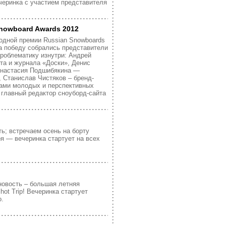
ечеринка с участием представителя
nowboard Awards 2012
одной премии Russian Snowboards
а победу собрались представители
проблематику изнутри: Андрей
та и журнала «Доски», Денис
 Анастасия Подшибякина —
p, Станислав Чистяков – бренд-
ами молодых и перспективных
 главный редактор сноуборд-сайта
ть; встречаем осень на борту
ря — вечеринка стартует на всех
новость – большая летняя
ot Trip! Вечеринка стартует
о.