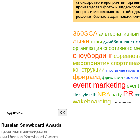
спонсорство мероприятий, орган
производство фото- и
видео-про
спорта и менеджмента, чтобы д
решения
бизнес-задач
наших кли
360SCA
альтернативный
лыжи
горы
джиббинг
клиент
организация спортивного м
сноубординг
соревнов
мероприятия
спортивна
конструкции
спортивные курорты
фрирайд
фристайл
чемпион
event marketing
even
PR
NRA
party
life style
pr
mtb
wakeboarding
...все метки
Подписка
я Russian Snowboard Awards
я церемония награждения
сии Russian Snowboard Awards.