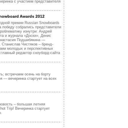
ечеринка с участием представителя
nowboard Awards 2012
одной премии Russian Snowboards
а победу собрались представители
проблематику изнутри: Андрей
та и журнала «Доски», Денис
 Анастасия Подшибякина —
p, Станислав Чистяков – бренд-
ами молодых и перспективных
 главный редактор сноуборд-сайта
ть; встречаем осень на борту
ря — вечеринка стартует на всех
новость – большая летняя
ot Trip! Вечеринка стартует
о.