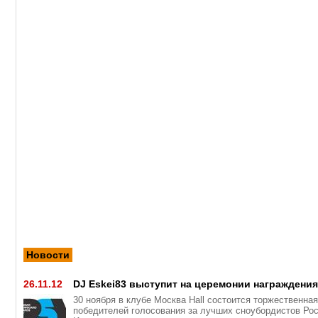
Новости
26.11.12
DJ Eskei83 выступит на церемонии награждени
30 ноября в клубе Москва Hall состоится торжественна
победителей голосования за лучших сноубордистов Рос