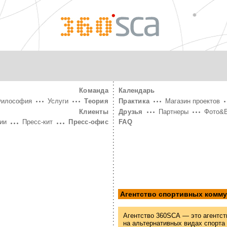
360°
SCA
Команда
Календарь
Философия
Услуги
Теория
Практика
Магазин проектов
Клиенты
Друзья
Партнеры
Фото&
ии
Пресс-кит
Пресс-офис
FAQ
Агентство спортивных комм
Агентство 360SCA — это агентст
на альтернативных видах спорта