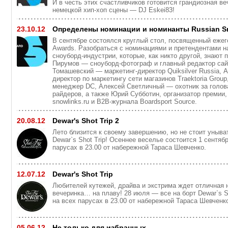
И в честь этих счастливчиков готовится грандиозная в
немецкой хип-хоп сцены — DJ Eskei83!
23.10.12
Определены номинации и номинанты Russian S
В сентябре состоялся круглый стол, посвященный ежег
Awards. Разобраться с номинациями и претендентами н
сноуборд-индустрии, которые, как никто другой, знают 
Пирумов — сноуборд-фотограф и главный редактор сай
Томашевский — маркетинг-директор Quiksilver Russia,
директор по маркетингу сети магазинов Traektoria Grou
менеджер DC, Алексей Светличный — охотник за голов
райдеров, а также Юрий Субботин, организатор премии,
snowlinks.ru и B2B-журнала Boardsport Source.
20.08.12
Dewar's Shot Trip 2
Лето близится к своему завершению, но не стоит уныва
Dewar`s Shot Trip! Осеннее веселье состоится 1 сентяб
парусах в 23.00 от набережной Тараса Шевченко.
12.07.12
Dewar's Shot Trip
Любителей кутежей, драйва и экстрима ждет отличная 
вечеринка… на плаву! 28 июля — все на борт Dewar`s Sh
на всех парусах в 23.00 от набережной Тараса Шевченк
05.06.12
Не только для избранных