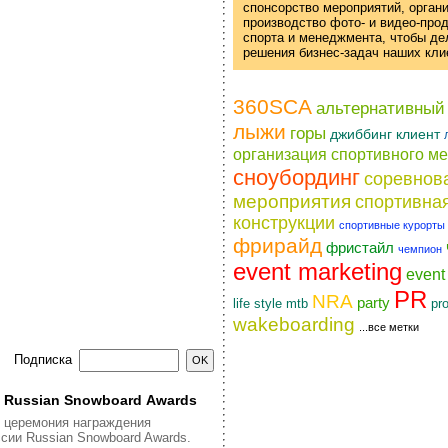
спонсорство мероприятий, орган
производство фото- и
видео-про
спорта и менеджмента, чтобы д
решения
бизнес-задач
наших кли
360SCA
альтернативный
лыжи
горы
джиббинг
клиент
организация спортивного м
сноубординг
соревнов
мероприятия
спортивна
конструкции
спортивные курорты
фрирайд
фристайл
чемпион
event marketing
even
PR
NRA
party
life style
pr
mtb
wakeboarding
...все метки
Подписка
я Russian Snowboard Awards
я церемония награждения
сии Russian Snowboard Awards.