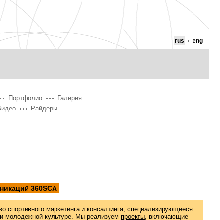
rus
eng
Портфолио
Галерея
Видео
Райдеры
уникаций 360SCA
во спортивного маркетинга и консалтинга, специализирующееся
 и молодежной культуре. Мы реализуем
проекты
, включающие