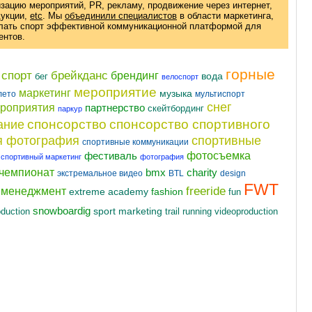
изацию мероприятий, PR, рекламу, продвижение через интернет,
дукции
,
etc
. Мы
объединили специалистов
в области маркетинга,
елать спорт эффективной коммуникационной платформой для
ентов.
горные
 спорт
брейкданс
брендинг
вода
бег
велоспорт
мероприятие
маркетинг
музыка
лето
мультиспорт
снег
ероприятия
партнерство
скейтбординг
паркур
спонсорство
спонсорство спортивного
ание
я фотография
спортивные
спортивные коммуникации
фотосъемка
фестиваль
спортивный маркетинг
фотография
чемпионат
charity
bmx
экстремальное видео
BTL
design
FWT
freeride
t менеджмент
fashion
extreme academy
fun
snowboardig
oduction
sport marketing
videoproduction
trail running