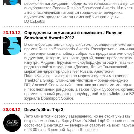
церемония награждения победителей голосования за лучш
сноубордистов России Russian Snowboard Awards. И в чест
этих счастливчиков готовится грандиозная вечеринка
с участием представителя немецкой хип-хоп сцены —
DJ Eskei83!
23.10.12
Определены номинации и номинанты Russian
Snowboard Awards 2012
В сентябре состоялся круглый стол, посвященный ежегодн
премии Russian Snowboards Awards. Разобраться с номина
и претендентами на победу собрались представители сноу
индустрии, которые, как никто другой, знают проблематику
изнутри: Андрей Пирумов — сноуборд-фотограф и главный
редактор сайта и журнала «Доски», Денис Томашевский —
маркетинг-директор Quiksilver Russia, Анастасия
Подшибякина — директор по маркетингу сети магазинов
Traektoria Group, Станислав Чистяков – бренд-менеджер
DC, Алексей Светличный — охотник за головами молодых
и перспективных райдеров, а также Юрий Субботин, органи
премии, главный редактор сноуборд-сайта snowlinks.ru и B
журнала Boardsport Source.
20.08.12
Dewar's Shot Trip 2
Лето близится к своему завершению, но не стоит унывать;
встречаем осень на борту Dewar`s Shot Trip! Осеннее весе
состоится 1 сентября — вечеринка стартует на всех парус
в 23.00 от набережной Тараса Шевченко.