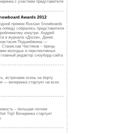
ечеринка с участием представителя
nowboard Awards 2012
одной премии Russian Snowboards
а победу собрались представители
проблематику изнутри: Андрей
та и журнала «Доски», Денис
 Анастасия Подшибякина —
p, Станислав Чистяков – бренд-
ами молодых и перспективных
 главный редактор сноуборд-сайта
ть; встречаем осень на борту
ря — вечеринка стартует на всех
новость – большая летняя
ot Trip! Вечеринка стартует
о.