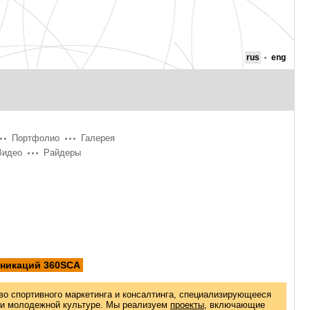
rus
eng
Портфолио
Галерея
Видео
Райдеры
уникаций 360SCA
во спортивного маркетинга и консалтинга, специализирующееся
 и молодежной культуре. Мы реализуем
проекты
, включающие