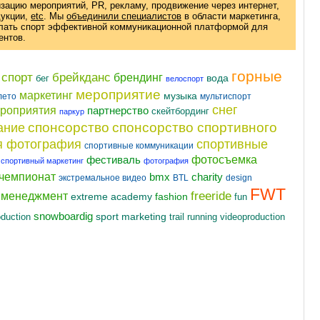
изацию мероприятий, PR, рекламу, продвижение через интернет,
дукции
,
etc
. Мы
объединили специалистов
в области маркетинга,
елать спорт эффективной коммуникационной платформой для
ентов.
горные
 спорт
брейкданс
брендинг
вода
бег
велоспорт
мероприятие
маркетинг
музыка
лето
мультиспорт
снег
ероприятия
партнерство
скейтбординг
паркур
спонсорство
спонсорство спортивного
ание
я фотография
спортивные
спортивные коммуникации
фотосъемка
фестиваль
спортивный маркетинг
фотография
чемпионат
charity
bmx
экстремальное видео
BTL
design
FWT
freeride
t менеджмент
fashion
extreme academy
fun
snowboardig
oduction
sport marketing
videoproduction
trail running