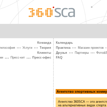
360°
SCA
Команда
Календарь
Философия
Услуги
Теория
Практика
Магазин проектов
Клиенты
Друзья
Партнеры
Фото&
ии
Пресс-кит
Пресс-офис
FAQ
Агентство спортивных комм
Агентство 360SCA — это агентст
на альтернативных видах спорта