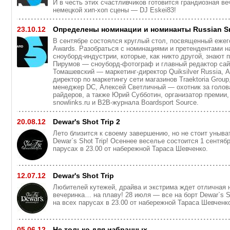
И в честь этих счастливчиков готовится грандиозная в
немецкой хип-хоп сцены — DJ Eskei83!
23.10.12
Определены номинации и номинанты Russian S
В сентябре состоялся круглый стол, посвященный ежег
Awards. Разобраться с номинациями и претендентами н
сноуборд-индустрии, которые, как никто другой, знают 
Пирумов — сноуборд-фотограф и главный редактор сай
Томашевский — маркетинг-директор Quiksilver Russia,
директор по маркетингу сети магазинов Traektoria Grou
менеджер DC, Алексей Светличный — охотник за голов
райдеров, а также Юрий Субботин, организатор премии,
snowlinks.ru и B2B-журнала Boardsport Source.
20.08.12
Dewar's Shot Trip 2
Лето близится к своему завершению, но не стоит уныва
Dewar`s Shot Trip! Осеннее веселье состоится 1 сентяб
парусах в 23.00 от набережной Тараса Шевченко.
12.07.12
Dewar's Shot Trip
Любителей кутежей, драйва и экстрима ждет отличная 
вечеринка… на плаву! 28 июля — все на борт Dewar`s Sh
на всех парусах в 23.00 от набережной Тараса Шевченк
05.06.12
Не только для избранных