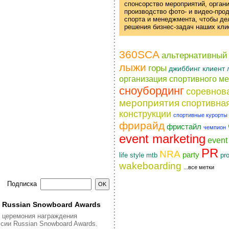
спонсорство мероприятий, орган
производство фото- и
видео-про
спорта и менеджмента, чтобы д
решения
бизнес-задач
наших кли
360SCA
альтернативный
лыжи
горы
джиббинг
клиент
организация спортивного м
сноубординг
соревнов
мероприятия
спортивна
конструкции
спортивные курорты
фрирайд
фристайл
чемпион
event marketing
even
PR
NRA
party
life style
pr
mtb
wakeboarding
...все метки
Подписка
я Russian Snowboard Awards
я церемония награждения
сии Russian Snowboard Awards.