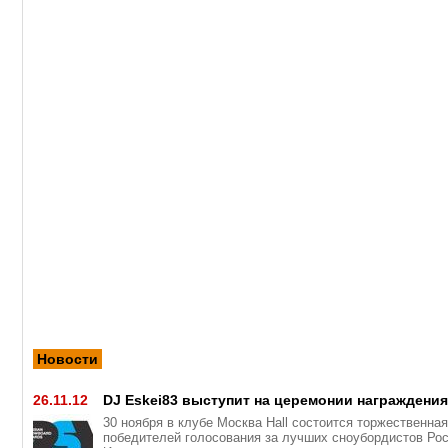
Новости
26.11.12
DJ Eskei83 выступит на церемонии награждени
30 ноября в клубе Москва Hall состоится торжественна
победителей голосования за лучших сноубордистов Рос