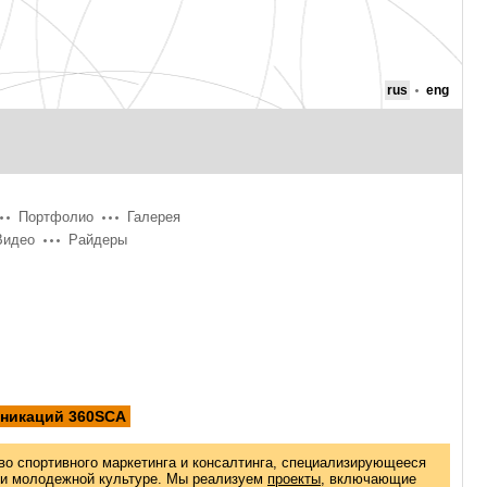
rus
eng
Портфолио
Галерея
Видео
Райдеры
уникаций 360SCA
во спортивного маркетинга и консалтинга, специализирующееся
 и молодежной культуре. Мы реализуем
проекты
, включающие