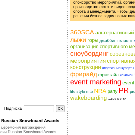
спонсорство мероприятий, орган
производство фото- и
видео-про
спорта и менеджмента, чтобы д
решения
бизнес-задач
наших кли
360SCA
альтернативный
лыжи
горы
джиббинг
клиент
организация спортивного м
сноубординг
соревнов
мероприятия
спортивна
конструкции
спортивные курорты
фрирайд
фристайл
чемпион
event marketing
even
PR
NRA
party
life style
pr
mtb
wakeboarding
...все метки
Подписка
я Russian Snowboard Awards
я церемония награждения
сии Russian Snowboard Awards.