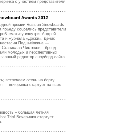
ечеринка с участием представителя
nowboard Awards 2012
одной премии Russian Snowboards
а победу собрались представители
проблематику изнутри: Андрей
та и журнала «Доски», Денис
 Анастасия Подшибякина —
p, Станислав Чистяков – бренд-
ами молодых и перспективных
 главный редактор сноуборд-сайта
ть; встречаем осень на борту
ря — вечеринка стартует на всех
новость – большая летняя
ot Trip! Вечеринка стартует
о.