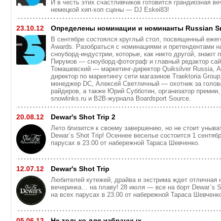
И в честь этих счастливчиков готовится грандиозная в
немецкой хип-хоп сцены — DJ Eskei83!
23.10.12
Определены номинации и номинанты Russian S
В сентябре состоялся круглый стол, посвященный ежег
Awards. Разобраться с номинациями и претендентами н
сноуборд-индустрии, которые, как никто другой, знают 
Пирумов — сноуборд-фотограф и главный редактор сай
Томашевский — маркетинг-директор Quiksilver Russia,
директор по маркетингу сети магазинов Traektoria Grou
менеджер DC, Алексей Светличный — охотник за голов
райдеров, а также Юрий Субботин, организатор премии,
snowlinks.ru и B2B-журнала Boardsport Source.
20.08.12
Dewar's Shot Trip 2
Лето близится к своему завершению, но не стоит уныва
Dewar`s Shot Trip! Осеннее веселье состоится 1 сентяб
парусах в 23.00 от набережной Тараса Шевченко.
12.07.12
Dewar's Shot Trip
Любителей кутежей, драйва и экстрима ждет отличная 
вечеринка… на плаву! 28 июля — все на борт Dewar`s Sh
на всех парусах в 23.00 от набережной Тараса Шевченк
05.06.12
Не только для избранных