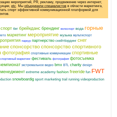
изацию мероприятий, PR, рекламу, продвижение через интернет,
дукции
,
etc
. Мы
объединили специалистов
в области маркетинга,
елать спорт эффективной коммуникационной платформой для
ентов.
горные
 спорт
брейкданс
брендинг
вода
бег
велоспорт
мероприятие
маркетинг
музыка
лето
мультиспорт
снег
ероприятия
партнерство
скейтбординг
паркур
спонсорство
спонсорство спортивного
ание
я фотография
спортивные
спортивные коммуникации
фотосъемка
фестиваль
спортивный маркетинг
фотография
чемпионат
charity
bmx
экстремальное видео
BTL
design
FWT
freeride
t менеджмент
fashion
extreme academy
fun
snowboardig
oduction
sport marketing
videoproduction
trail running