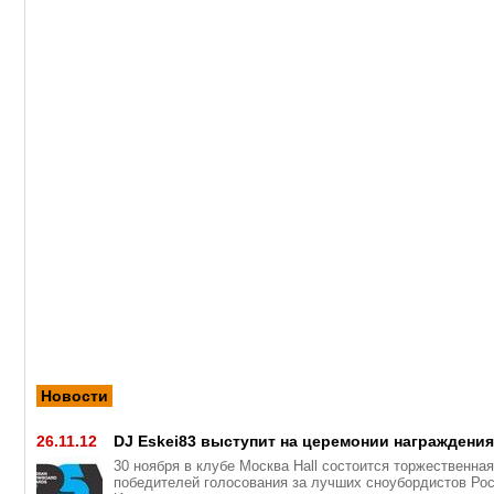
Новости
26.11.12
DJ Eskei83 выступит на церемонии награждени
30 ноября в клубе Москва Hall состоится торжественна
победителей голосования за лучших сноубордистов Рос