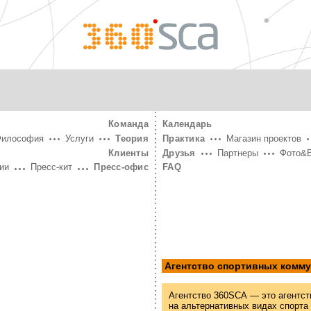
360°
SCA
Команда
Календарь
Философия
Услуги
Теория
Практика
Магазин проектов
Клиенты
Друзья
Партнеры
Фото&
ии
Пресс-кит
Пресс-офис
FAQ
Агентство спортивных комм
Агентство 360SCA — это агентст
на альтернативных видах спорта