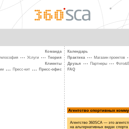
360°
SCA
Команда
Календарь
Философия
Услуги
Теория
Практика
Магазин проектов
Клиенты
Друзья
Партнеры
Фото&
ии
Пресс-кит
Пресс-офис
FAQ
Агентство спортивных комм
Агентство 360SCA — это агентст
на альтернативных видах спорта