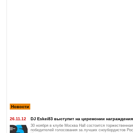
Новости
26.11.12
DJ Eskei83 выступит на церемонии награждени
30 ноября в клубе Москва Hall состоится торжественна
победителей голосования за лучших сноубордистов Рос