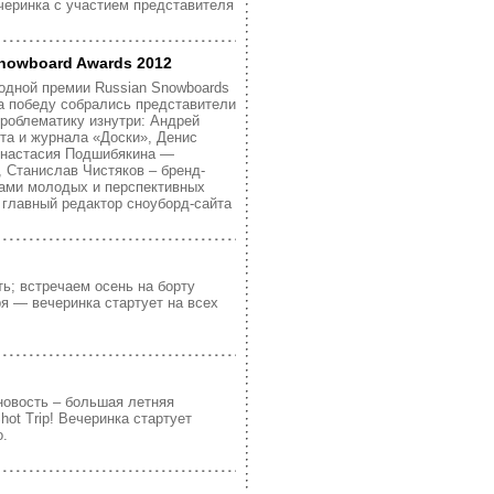
ечеринка с участием представителя
nowboard Awards 2012
одной премии Russian Snowboards
а победу собрались представители
проблематику изнутри: Андрей
та и журнала «Доски», Денис
 Анастасия Подшибякина —
p, Станислав Чистяков – бренд-
ами молодых и перспективных
 главный редактор сноуборд-сайта
ть; встречаем осень на борту
ря — вечеринка стартует на всех
новость – большая летняя
ot Trip! Вечеринка стартует
о.