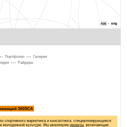
rus
eng
Портфолио
Галерея
Видео
Райдеры
уникаций 360SCA
во спортивного маркетинга и консалтинга, специализирующееся
 и молодежной культуре. Мы реализуем
проекты
, включающие