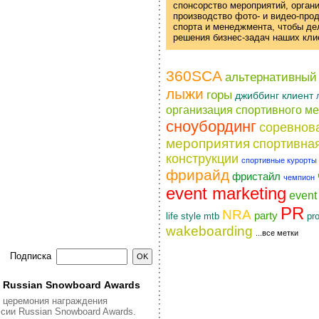
спонсорство мероприятий, орган
производство фото- и
видео-про
спорта и менеджмента, чтобы д
решения
бизнес-задач
наших кли
360SCA
альтернативный
лыжи
горы
джиббинг
клиент
организация спортивного м
сноубординг
соревнов
мероприятия
спортивна
конструкции
спортивные курорты
фрирайд
фристайл
чемпион
event marketing
even
PR
NRA
party
life style
pr
mtb
wakeboarding
...все метки
Подписка
я Russian Snowboard Awards
я церемония награждения
сии Russian Snowboard Awards.