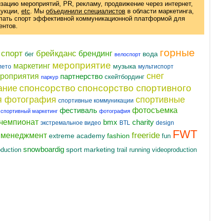
изацию мероприятий, PR, рекламу, продвижение через интернет,
дукции
,
etc
. Мы
объединили специалистов
в области маркетинга,
елать спорт эффективной коммуникационной платформой для
ентов.
горные
 спорт
брейкданс
брендинг
вода
бег
велоспорт
мероприятие
маркетинг
музыка
лето
мультиспорт
снег
ероприятия
партнерство
скейтбординг
паркур
спонсорство
спонсорство спортивного
ание
я фотография
спортивные
спортивные коммуникации
фотосъемка
фестиваль
спортивный маркетинг
фотография
чемпионат
charity
bmx
экстремальное видео
BTL
design
FWT
freeride
t менеджмент
fashion
extreme academy
fun
snowboardig
oduction
sport marketing
videoproduction
trail running