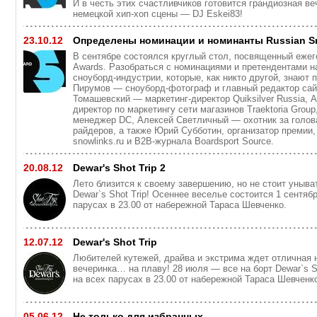
И в честь этих счастливчиков готовится грандиозная в
немецкой хип-хоп сцены — DJ Eskei83!
23.10.12
Определены номинации и номинанты Russian S
В сентябре состоялся круглый стол, посвященный ежег
Awards. Разобраться с номинациями и претендентами н
сноуборд-индустрии, которые, как никто другой, знают 
Пирумов — сноуборд-фотограф и главный редактор сай
Томашевский — маркетинг-директор Quiksilver Russia,
директор по маркетингу сети магазинов Traektoria Grou
менеджер DC, Алексей Светличный — охотник за голов
райдеров, а также Юрий Субботин, организатор премии,
snowlinks.ru и B2B-журнала Boardsport Source.
20.08.12
Dewar's Shot Trip 2
Лето близится к своему завершению, но не стоит уныва
Dewar`s Shot Trip! Осеннее веселье состоится 1 сентяб
парусах в 23.00 от набережной Тараса Шевченко.
12.07.12
Dewar's Shot Trip
Любителей кутежей, драйва и экстрима ждет отличная 
вечеринка… на плаву! 28 июля — все на борт Dewar`s Sh
на всех парусах в 23.00 от набережной Тараса Шевченк
05.06.12
Не только для избранных