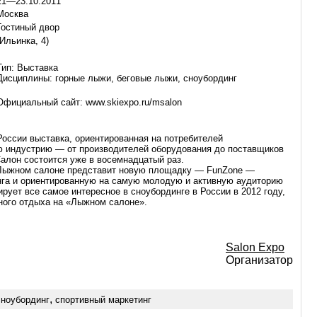
21—23.10.2011
Москва
Гостиный двор
(Ильинка, 4)
Тип: Выставка
Дисциплины: горные лыжи, беговые лыжи, cноубординг
Официальный сайт: www.skiexpo.ru/msalon
оссии выставка, ориентированная на потребителей
 индустрию — от производителей оборудования до поставщиков
Салон состоится уже в восемнадцатый раз.
 Лыжном салоне представит новую площадку — FunZone —
га и ориентированную на самую молодую и активную аудиторию
рует все самое интересное в сноубординге в России в 2012 году,
ного отдыха на «Лыжном салоне».
Salon Expo
Организатор
,
сноубординг
спортивный маркетинг