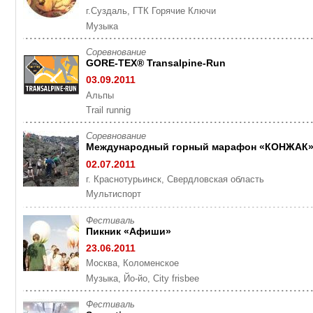
г.Суздаль, ГТК Горячие Ключи
Музыка
Cоревнование
GORE-TEX® Transalpine-Run
03.09.2011
Альпы
Trail runnig
Cоревнование
Международный горный марафон «КОНЖАК
02.07.2011
г. Краснотурьинск, Свердловская область
Мультиспорт
Фестиваль
Пикник «Афиши»
23.06.2011
Москва, Коломенское
Музыка, Йо-йо, City frisbee
Фестиваль