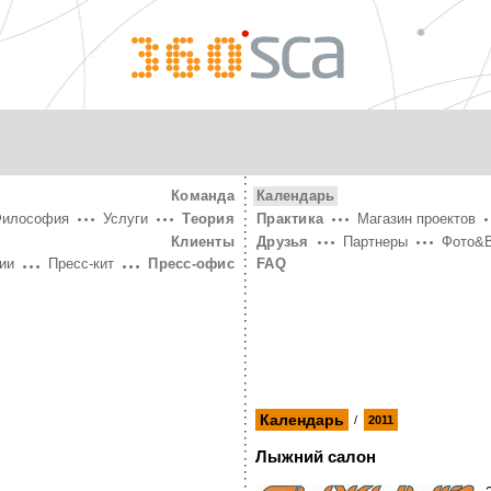
360°
SCA
Команда
Календарь
Философия
Услуги
Теория
Практика
Магазин проектов
Клиенты
Друзья
Партнеры
Фото&
ии
Пресс-кит
Пресс-офис
FAQ
Календарь
/
2011
Лыжний салон